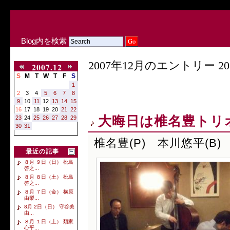
Blog内を検索
2007年12月のエントリー 20
2007.12
S
M
T
W
T
F
S
1
2
3
4
5
6
7
8
9
10
11
12
13
14
15
16
17
18
19
20
21
22
大晦日は椎名豊トリ
23
24
25
26
27
28
29
30
31
椎名豊(P) 本川悠平(B) 
最近の記事
８月 ９日（日） 松島
啓之...
８月 ８日（土） 松島
啓之...
８月 ７日（金） 横原
由梨...
8月 2日（日） 守谷美
由...
８月 １日（土） 類家
心平...