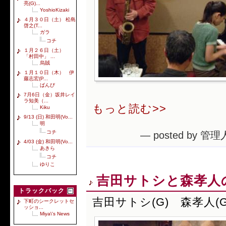
亮(G)...
YoshioKizaki
４月３０日（土） 松島
啓之(T...
ガラ
コチ
１月２６日（土）
「村田中」 ...
烏賊
１月１０日（木） 伊
藤志宏(P...
ばんび
7月6日（金）坂井レイ
ラ知美（...
もっと読む>>
Kiku
9/13 (日) 和田明(Vo...
明
コチ
— posted by 管理
4/03 (金) 和田明(Vo...
あきら
コチ
ゆりこ
吉田サトシと森孝人
トラックバック
吉田サトシ(G) 森孝人(G
下町のシークレットセ
ッショ...
Miya\'s News