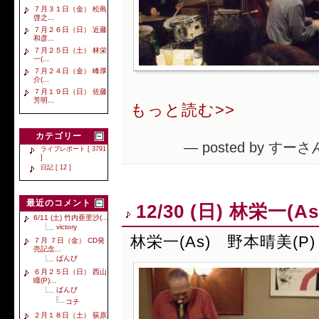
７月３１日（金） 松島
啓之...
７月２６日（日） 近藤
和彦...
７月２５日（土） 林栄
一(...
７月２４日（金） 峰厚
介(...
７月１９日（日） 佐藤
芳明...
もっと読む>>
カテゴリー
— posted by すーさん
ライブレポート [ 3791
]
日記 [ 12 ]
最近のコメント
12/30 (日) 林栄一(
6/11 (土) 竹内亜里沙(...
victory
林栄一(As) 野本晴美(P)
７月 ７日（金） CD発
売記念...
ばんび
６月２５日（日） 西山
瞳(P)...
ばんび
コチ
２月１８日（土） 荻原