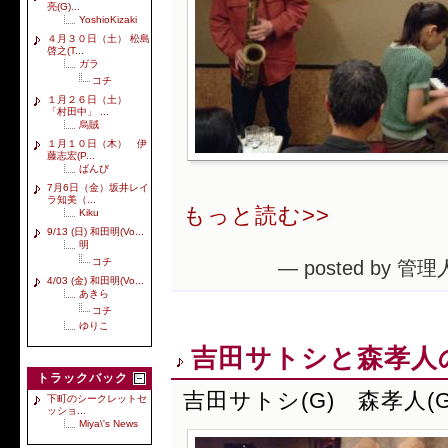
亮(G)...
YoshioKizaki
４月３０日（土） 松島
啓之(T...
ガラ
コチ
１月２６日（土）
「村田中」 ...
烏賊
１月１０日（木） 伊
藤志宏(P...
ばんび
7月6日（金）坂井レイ
ラ知美（...
もっと読む>>
Kiku
9/13 (日) 和田明(Vo...
明
コチ
— posted by 管理
4/03 (金) 和田明(Vo...
あきら
コチ
ゆりこ
吉田サトシと森孝人
トラックバック
吉田サトシ(G) 森孝人(G
下町のシークレットセ
ッショ...
Miya\'s News