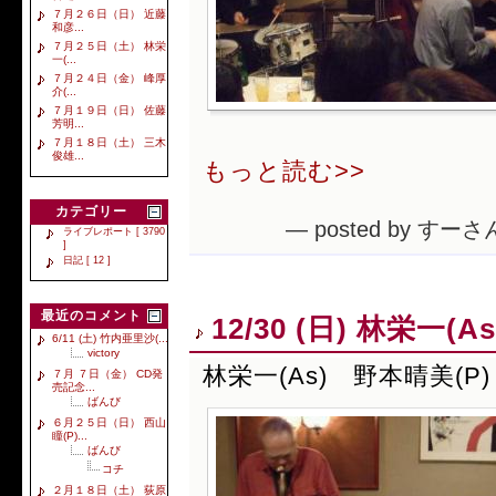
７月２６日（日） 近藤
和彦...
７月２５日（土） 林栄
一(...
７月２４日（金） 峰厚
介(...
７月１９日（日） 佐藤
芳明...
７月１８日（土） 三木
俊雄...
もっと読む>>
カテゴリー
— posted by すーさん
ライブレポート [ 3790
]
日記 [ 12 ]
最近のコメント
12/30 (日) 林栄一(
6/11 (土) 竹内亜里沙(...
victory
林栄一(As) 野本晴美(P)
７月 ７日（金） CD発
売記念...
ばんび
６月２５日（日） 西山
瞳(P)...
ばんび
コチ
２月１８日（土） 荻原