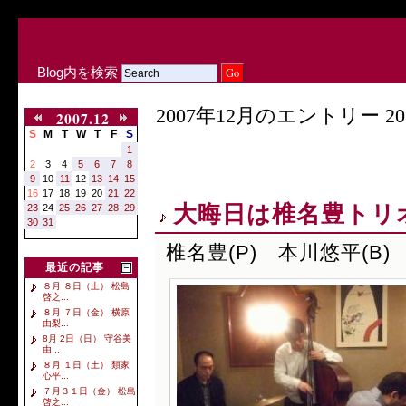
Blog内を検索
2007年12月のエントリー 20
2007.12
S
M
T
W
T
F
S
1
2
3
4
5
6
7
8
9
10
11
12
13
14
15
16
17
18
19
20
21
22
大晦日は椎名豊トリ
23
24
25
26
27
28
29
30
31
椎名豊(P) 本川悠平(B) 
最近の記事
８月 ８日（土） 松島
啓之...
８月 ７日（金） 横原
由梨...
8月 2日（日） 守谷美
由...
８月 １日（土） 類家
心平...
７月３１日（金） 松島
啓之...