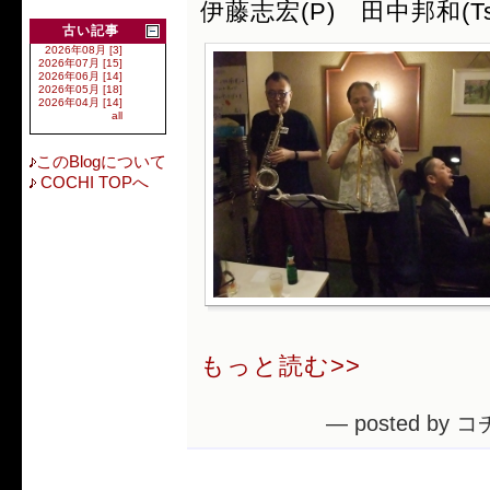
伊藤志宏(P) 田中邦和(Ts
古い記事
2026年08月 [3]
2026年07月 [15]
2026年06月 [14]
2026年05月 [18]
2026年04月 [14]
all
このBlogについて
COCHI TOPへ
もっと読む>>
— posted by コ