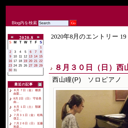
Blog内を検索
2020年8月のエントリー 19 
2020.8
S
M
T
W
T
F
S
1
2
3
4
5
6
7
8
9
10
11
12
13
14
15
16
17
18
19
20
21
22
８月３０日（日）西山
23
24
25
26
27
28
29
30
31
西山瞳(P) ソロピアノ
最近の記事
８月 ７日（金） 横原
由梨...
8月 2日（日） 守谷美
由...
８月 １日（土） 類家
心平...
７月３１日（金） 松島
啓之...
７月２６日（日） 近藤
和彦...