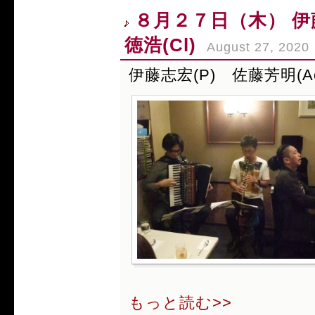
８月２７日（木） 伊藤
徳浩(Cl)
August 27, 2020
伊藤志宏(P) 佐藤芳明(Ac
もっと読む>>