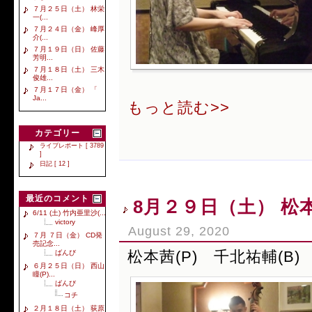
７月２５日（土） 林栄
一(...
７月２４日（金） 峰厚
介(...
７月１９日（日） 佐藤
芳明...
７月１８日（土） 三木
俊雄...
７月１７日（金） 「
Ja...
もっと読む>>
カテゴリー
ライブレポート [ 3789
]
日記 [ 12 ]
最近のコメント
8月２９日（土） 松本
6/11 (土) 竹内亜里沙(...
victory
August 29, 2020
７月 ７日（金） CD発
売記念...
松本茜(P) 千北祐輔(B) 
ばんび
６月２５日（日） 西山
瞳(P)...
ばんび
コチ
２月１８日（土） 荻原