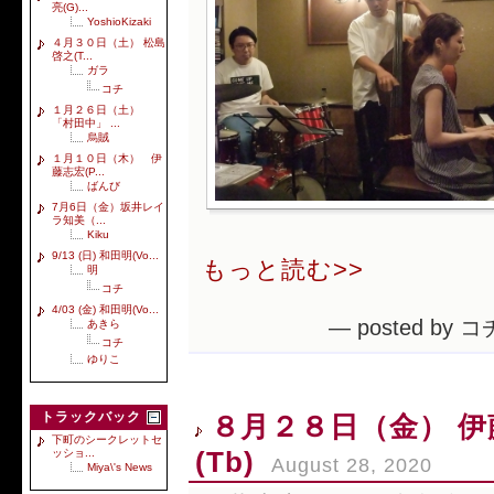
亮(G)...
YoshioKizaki
４月３０日（土） 松島
啓之(T...
ガラ
コチ
１月２６日（土）
「村田中」 ...
烏賊
１月１０日（木） 伊
藤志宏(P...
ばんび
7月6日（金）坂井レイ
ラ知美（...
Kiku
9/13 (日) 和田明(Vo...
もっと読む>>
明
コチ
4/03 (金) 和田明(Vo...
— posted by コ
あきら
コチ
ゆりこ
トラックバック
８月２８日（金） 伊藤
下町のシークレットセ
(Tb)
ッショ...
August 28, 2020
Miya\'s News