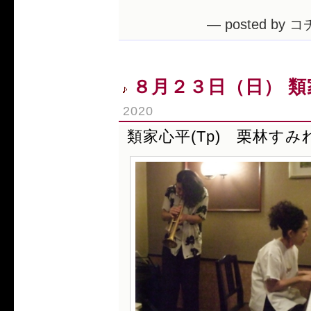
— posted by コ
８月２３日（日） 類家
2020
類家心平(Tp) 栗林すみれ