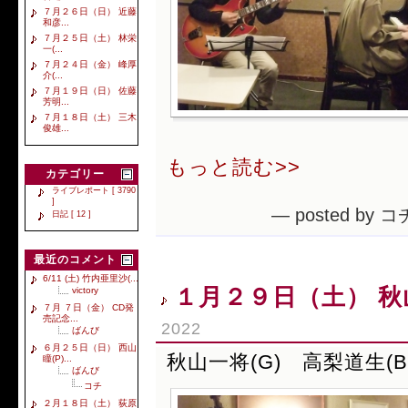
７月２６日（日） 近藤
和彦...
７月２５日（土） 林栄
一(...
７月２４日（金） 峰厚
介(...
７月１９日（日） 佐藤
芳明...
７月１８日（土） 三木
俊雄...
もっと読む>>
カテゴリー
ライブレポート [ 3790
]
— posted by コ
日記 [ 12 ]
最近のコメント
6/11 (土) 竹内亜里沙(...
１月２９日（土） 秋山
victory
７月 ７日（金） CD発
売記念...
2022
ばんび
６月２５日（日） 西山
秋山一将(G) 高梨道生(B
瞳(P)...
ばんび
コチ
２月１８日（土） 荻原