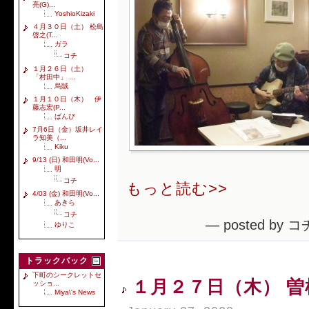
亮(G)...
YoshioKizaki
４月３０日（土） 松島
啓之(T...
ガラ
コチ
１月２６日（土）
「村田中」 ...
烏賊
１月１０日（木） 伊
藤志宏(P...
ばんび
7月6日（金）坂井レイ
ラ知美（...
Kiku
9/13 (日) 和田明(Vo...
明
コチ
もっと読む>>
4/03 (金) 和田明(Vo...
あきら
コチ
— posted by コ
ゆりこ
トラックバック
下町のシークレットセ
１月２７日（木） 曽根
ッショ...
Miya\'s News