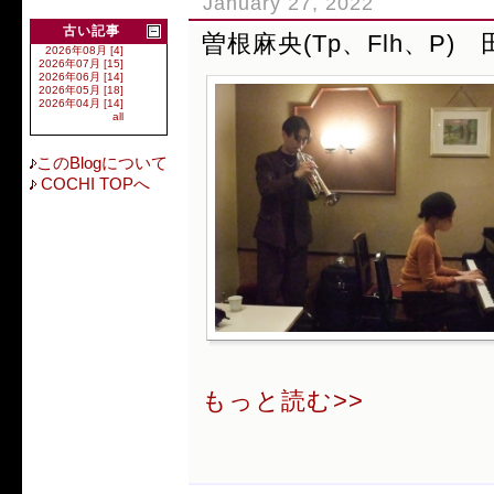
January 27, 2022
古い記事
曽根麻央(Tp、Flh、P) 
2026年08月 [4]
2026年07月 [15]
2026年06月 [14]
2026年05月 [18]
2026年04月 [14]
all
このBlogについて
COCHI TOPへ
もっと読む>>