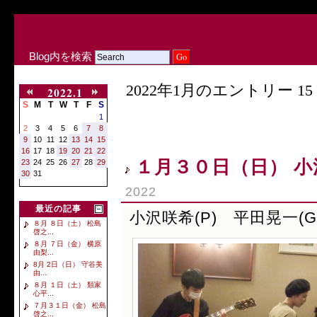
Blog内を検索
2022年1月のエントリー 15 
2022.1
S
M
T
W
T
F
S
1
2
3
4
5
6
7
8
9
10
11
12
13
14
15
16
17
18
19
20
21
22
１月３０日（日） 小沢
23
24
25
26
27
28
29
30
31
2022
最近の記事
小沢咲希(P) 平田晃一(G
８月 ８日（土） 松島
啓之...
８月 ７日（金） 横原
由梨...
8月 2日（日） 守谷美
由...
８月 １日（土） 類家
心平...
７月３１日（金） 松島
啓之...