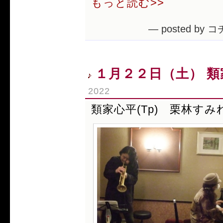
もっと読む>>
— posted by コ
１月２２日（土） 類家
2022
類家心平(Tp) 栗林すみれ