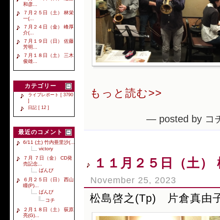
和彦...
７月２５日（土） 林栄
一(...
７月２４日（金） 峰厚
介(...
７月１９日（日） 佐藤
芳明...
７月１８日（土） 三木
俊雄...
カテゴリー
もっと読む>>
ライブレポート [ 3790
]
日記 [ 12 ]
— posted by コ
最近のコメント
6/11 (土) 竹内亜里沙(...
victory
７月 ７日（金） CD発
１１月２５日（土） 松
売記念...
ばんび
November 25, 2023
６月２５日（日） 西山
瞳(P)...
ばんび
松島啓之(Tp) 片倉真由子
コチ
２月１８日（土） 荻原
亮(G)...