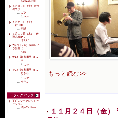
YoshioKizaki
４月３０日（土） 松島
啓之(T...
ガラ
コチ
１月２６日（土）
「村田中」 ...
烏賊
１月１０日（木） 伊
藤志宏(P...
ばんび
7月6日（金）坂井レイ
ラ知美（...
Kiku
9/13 (日) 和田明(Vo...
明
コチ
4/03 (金) 和田明(Vo...
もっと読む>>
あきら
コチ
ゆりこ
トラックバック
下町のシークレットセ
ッショ...
Miya\'s News
１１月２４日（金） 守