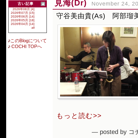
見海(Dr)
November 24, 2
古い記事
2026年08月 [4]
2026年07月 [15]
守谷美由貴(As) 阿部瑠美
2026年06月 [14]
2026年05月 [18]
2026年04月 [14]
all
このBlogについて
COCHI TOPへ
もっと読む>>
— posted by コ