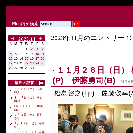
Blog内を検索
2023年11月のエントリー 16
2023.11
S
M
T
W
T
F
S
1
2
3
4
5
6
7
8
9
10
11
12
13
14
15
16
17
18
19
20
21
22
23
24
25
１１月２６日（日） 松
26
27
28
29
30
(P) 伊藤勇司(B)
Nove
最近の記事
８月 ８日（土） 松島
松島啓之(Tp) 佐藤敬幸(A
啓之...
８月 ７日（金） 横原
由梨...
8月 2日（日） 守谷美
由...
８月 １日（土） 類家
心平...
７月３１日（金） 松島
啓之...
７月２６日（日） 近藤