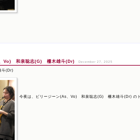
Vo) 和泉聡志(G) 柵木雄斗(Dr)
December 27, 2025
斗(Dr)
今夜は、ビリージーン(As、Vo) 和泉聡志(G) 柵木雄斗(Dr) 