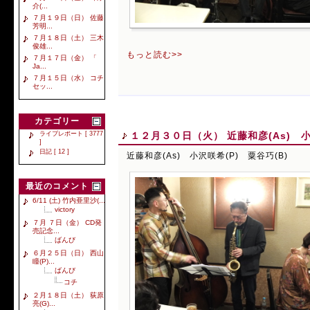
介(...
７月１９日（日） 佐藤
芳明...
７月１８日（土） 三木
俊雄...
もっと読む>>
７月１７日（金） 「
Ja...
７月１５日（水） コチ
セッ...
カテゴリー
１２月３０日（火） 近藤和彦(As) 小
ライブレポート [ 3777
]
日記 [ 12 ]
近藤和彦(As) 小沢咲希(P) 粟谷巧(B)
最近のコメント
6/11 (土) 竹内亜里沙(...
victory
７月 ７日（金） CD発
売記念...
ばんび
６月２５日（日） 西山
瞳(P)...
ばんび
コチ
２月１８日（土） 荻原
亮(G)...