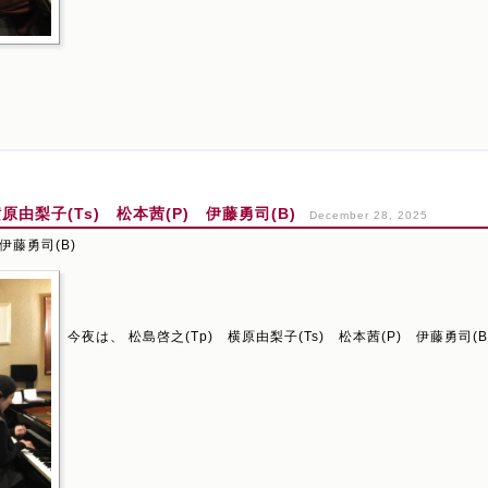
由梨子(Ts) 松本茜(P) 伊藤勇司(B)
December 28, 2025
伊藤勇司(B)
今夜は、 松島啓之(Tp) 横原由梨子(Ts) 松本茜(P) 伊藤勇司