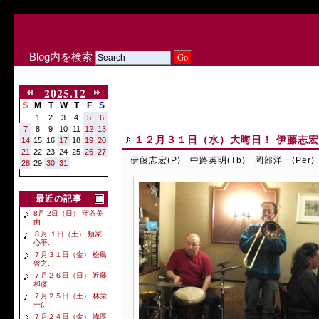
Blog内を検索
2025.12
S
M
T
W
T
F
S
1
2
3
4
5
6
7
8
9
10
11
12
13
１２月３１日（水）大晦日！ 伊藤志宏(P
14
15
16
17
18
19
20
21
22
23
24
25
26
27
伊藤志宏(P) 中路英明(Tb) 岡部洋一(Per)
28
29
30
31
最近の記事
8月 2日（日） 守谷美
由...
８月 １日（土） 類家
心平...
７月３１日（金） 松島
啓之...
７月２６日（日） 近藤
和彦...
７月２５日（土） 林栄
一(...
７月２４日（金） 峰厚