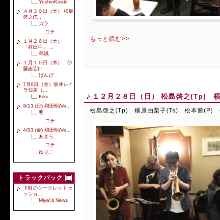
YoshioKizaki
４月３０日（土） 松島
啓之(T...
ガラ
コチ
もっと読む>>
１月２６日（土）
「村田中」 ...
烏賊
１月１０日（木） 伊
藤志宏(P...
ばんび
7月6日（金）坂井レイ
ラ知美（...
１２月２８日（日） 松島啓之(Tp) 横原
Kiku
9/13 (日) 和田明(Vo...
松島啓之(Tp) 横原由梨子(Ts) 松本茜(P) 
明
コチ
4/03 (金) 和田明(Vo...
あきら
コチ
ゆりこ
トラックバック
下町のシークレットセ
ッショ...
Miya\'s News