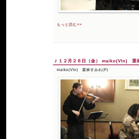
もっと読む>>
１２月２６日（金） maiko(Vln) 栗
maiko(Vln) 栗林すみれ(P)