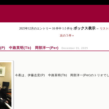
ボックス表示
2025年12月のエントリー 16 件中 1-5 件を
⇔
リスト
次の 5 件 »
) 中路英明(Tb) 岡部洋一(Per)
December 31, 2025
今夜は、伊藤志宏(P) 中路英明(Tb) 岡部洋一(Per)のトリオで