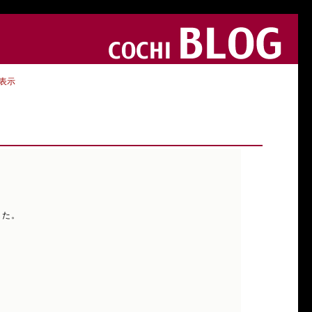
表示
した。