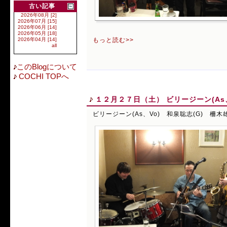
古い記事
2026年08月 [2]
2026年07月 [15]
2026年06月 [14]
2026年05月 [18]
もっと読む>>
2026年04月 [14]
all
このBlogについて
COCHI TOPへ
１２月２７日（土） ビリージーン(As、
ビリージーン(As、Vo) 和泉聡志(G) 柵木雄