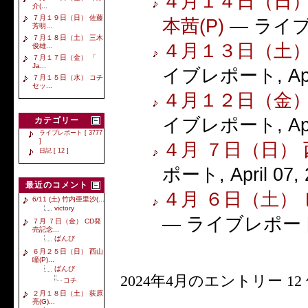
４月１４日（日） 
介(...
７月１９日（日） 佐藤
本茜(P)
—
ライ
芳明...
７月１８日（土） 三木
４月１３日（土） 
俊雄...
７月１７日（金） 「
Ja...
イブレポート
,
Ap
７月１５日（水） コチ
セッ...
４月１２日（金） 
イブレポート
,
Ap
カテゴリー
ライブレポート [ 3777
]
４月 ７日（日） 西
日記 [ 12 ]
ポート
,
April 07,
最近のコメント
４月 ６日（土） 
6/11 (土) 竹内亜里沙(...
victory
—
ライブレポー
７月 ７日（金） CD発
売記念...
ばんび
６月２５日（日） 西山
瞳(P)...
ばんび
2024年4月のエントリー 12 
コチ
２月１８日（土） 荻原
亮(G)...