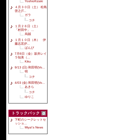
YoshioKizaki
４月３０日（土） 松島
啓之(T...
ガラ
コチ
１月２６日（土）
「村田中」 ...
烏賊
１月１０日（木） 伊
藤志宏(P...
ばんび
7月6日（金）坂井レイ
ラ知美（...
Kiku
9/13 (日) 和田明(Vo...
明
コチ
4/03 (金) 和田明(Vo...
あきら
コチ
ゆりこ
トラックバック
下町のシークレットセ
ッショ...
Miya\'s News