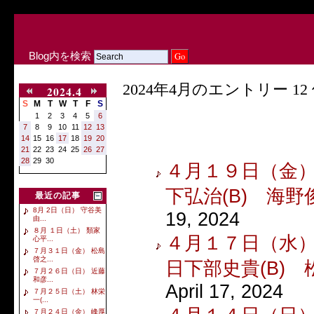
Blog内を検索
2024年4月のエントリー 12 
2024.4
S
M
T
W
T
F
S
1
2
3
4
5
6
7
8
9
10
11
12
13
14
15
16
17
18
19
20
21
22
23
24
25
26
27
28
29
30
４月１９日（金） 
下弘治(B) 海野俊
最近の記事
8月 2日（日） 守谷美
19, 2024
由...
８月 １日（土） 類家
４月１７日（水）
心平...
７月３１日（金） 松島
啓之...
日下部史貴(B) 松
７月２６日（日） 近藤
和彦...
April 17, 2024
７月２５日（土） 林栄
一(...
７月２４日（金） 峰厚