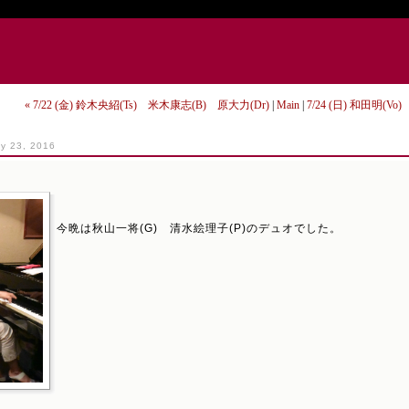
« 7/22 (金) 鈴木央紹(Ts) 米木康志(B) 原大力(Dr)
|
Main
|
7/24 (日) 和田明(Vo
ly 23, 2016
今晩は秋山一将(G) 清水絵理子(P)のデュオでした。