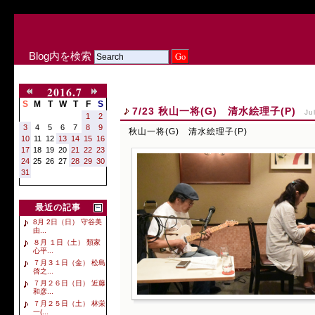
Blog内を検索
2016.7
S
M
T
W
T
F
S
7/23 秋山一将(G) 清水絵理子(P)
Ju
1
2
3
4
5
6
7
8
9
秋山一将(G) 清水絵理子(P)
10
11
12
13
14
15
16
17
18
19
20
21
22
23
24
25
26
27
28
29
30
31
最近の記事
8月 2日（日） 守谷美
由...
８月 １日（土） 類家
心平...
７月３１日（金） 松島
啓之...
７月２６日（日） 近藤
和彦...
７月２５日（土） 林栄
一(...