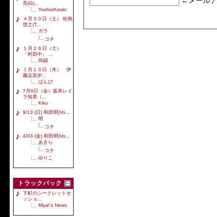
←メールア
亮(G)...
YoshioKizaki
４月３０日（土） 松島
啓之(T...
ガラ
コチ
１月２６日（土）
「村田中」 ...
烏賊
１月１０日（木） 伊
藤志宏(P...
ばんび
7月6日（金）坂井レイ
ラ知美（...
Kiku
9/13 (日) 和田明(Vo...
明
コチ
4/03 (金) 和田明(Vo...
あきら
コチ
ゆりこ
トラックバック
下町のシークレットセ
ッショ...
Miya\'s News