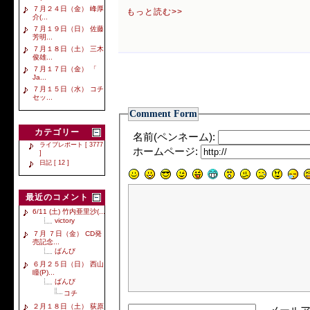
７月２４日（金） 峰厚
もっと読む>>
介(...
７月１９日（日） 佐藤
芳明...
７月１８日（土） 三木
俊雄...
７月１７日（金） 「
Ja...
７月１５日（水） コチ
セッ...
Comment Form
カテゴリー
名前(ペンネーム):
ライブレポート [ 3777
ホームページ:
]
日記 [ 12 ]
最近のコメント
6/11 (土) 竹内亜里沙(...
victory
７月 ７日（金） CD発
売記念...
ばんび
６月２５日（日） 西山
瞳(P)...
ばんび
コチ
２月１８日（土） 荻原