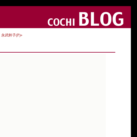
) 永武幹子(P)»