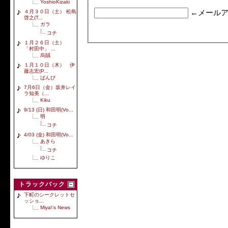
YoshioKizaki
４月３０日（土） 松島
←メールア
啓之(T...
ガラ
コチ
１月２６日（土）
「村田中」 ...
烏賊
１月１０日（木） 伊
藤志宏(P...
ばんび
7月6日（金）坂井レイ
ラ知美（...
Kiku
9/13 (日) 和田明(Vo...
明
コチ
4/03 (金) 和田明(Vo...
あきら
コチ
ゆりこ
トラックバック
下町のシークレットセ
ッショ...
Miya\'s News