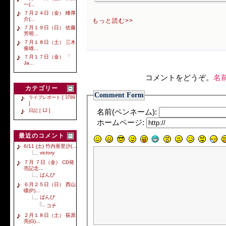
一(...
７月２４日（金） 峰厚
介(...
もっと読む>>
７月１９日（日） 佐藤
芳明...
７月１８日（土） 三木
俊雄...
７月１７日（金） 「
Ja...
コメントをどうぞ。
名
カテゴリー
Comment Form
ライブレポート [ 3789
]
日記 [ 12 ]
名前(ペンネーム):
ホームページ:
最近のコメント
6/11 (土) 竹内亜里沙(...
victory
７月 ７日（金） CD発
売記念...
ばんび
６月２５日（日） 西山
瞳(P)...
ばんび
コチ
２月１８日（土） 荻原
亮(G)...