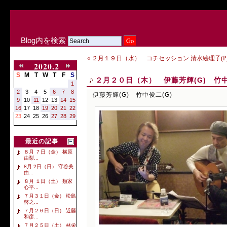
Blog内を検索
« ２月１９日（水） コチセッション 清水絵理子(P)
2020.2
S
M
T
W
T
F
S
２月２０日（木） 伊藤芳輝(G) 竹中
1
2
3
4
5
6
7
8
伊藤芳輝(G) 竹中俊二(G)
9
10
11
12
13
14
15
16
17
18
19
20
21
22
23
24
25
26
27
28
29
最近の記事
８月 ７日（金） 横原
由梨...
8月 2日（日） 守谷美
由...
８月 １日（土） 類家
心平...
７月３１日（金） 松島
啓之...
７月２６日（日） 近藤
和彦...
７月２５日（土） 林栄