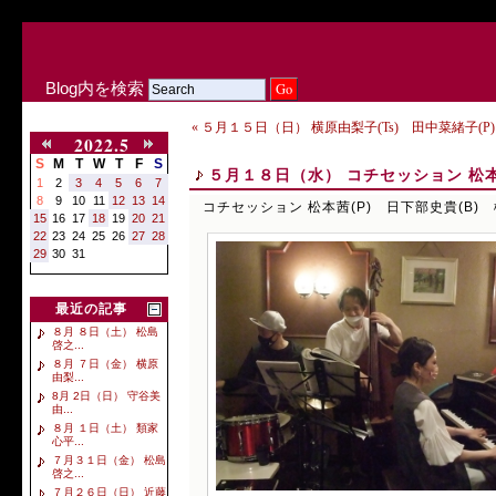
Blog内を検索
« ５月１５日（日） 横原由梨子(Ts) 田中菜緒子(P)
2022.5
S
M
T
W
T
F
S
５月１８日（水） コチセッション 松本茜
1
2
3
4
5
6
7
8
9
10
11
12
13
14
コチセッション 松本茜(P) 日下部史貴(B) 
15
16
17
18
19
20
21
22
23
24
25
26
27
28
29
30
31
最近の記事
８月 ８日（土） 松島
啓之...
８月 ７日（金） 横原
由梨...
8月 2日（日） 守谷美
由...
８月 １日（土） 類家
心平...
７月３１日（金） 松島
啓之...
７月２６日（日） 近藤