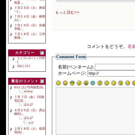
和彦...
７月２５日（土） 林栄
一(...
もっと読む>>
７月２４日（金） 峰厚
介(...
７月１９日（日） 佐藤
芳明...
７月１８日（土） 三木
俊雄...
コメントをどうぞ。
名
カテゴリー
Comment Form
ライブレポート [ 3790
]
日記 [ 12 ]
名前(ペンネーム):
ホームページ:
最近のコメント
6/11 (土) 竹内亜里沙(...
victory
７月 ７日（金） CD発
売記念...
ばんび
６月２５日（日） 西山
瞳(P)...
ばんび
コチ
２月１８日（土） 荻原
亮(G)...