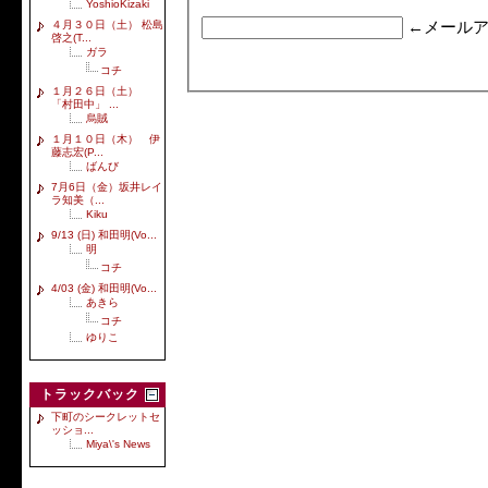
YoshioKizaki
４月３０日（土） 松島
←メールア
啓之(T...
ガラ
コチ
１月２６日（土）
「村田中」 ...
烏賊
１月１０日（木） 伊
藤志宏(P...
ばんび
7月6日（金）坂井レイ
ラ知美（...
Kiku
9/13 (日) 和田明(Vo...
明
コチ
4/03 (金) 和田明(Vo...
あきら
コチ
ゆりこ
トラックバック
下町のシークレットセ
ッショ...
Miya\'s News