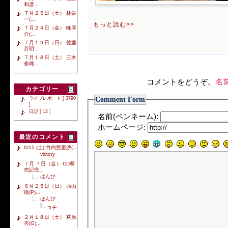
和彦...
７月２５日（土） 林栄
一(...
もっと読む>>
７月２４日（金） 峰厚
介(...
７月１９日（日） 佐藤
芳明...
７月１８日（土） 三木
俊雄...
コメントをどうぞ。
名
カテゴリー
Comment Form
ライブレポート [ 3790
]
日記 [ 12 ]
名前(ペンネーム):
ホームページ:
最近のコメント
6/11 (土) 竹内亜里沙(...
victory
７月 ７日（金） CD発
売記念...
ばんび
６月２５日（日） 西山
瞳(P)...
ばんび
コチ
２月１８日（土） 荻原
亮(G)...