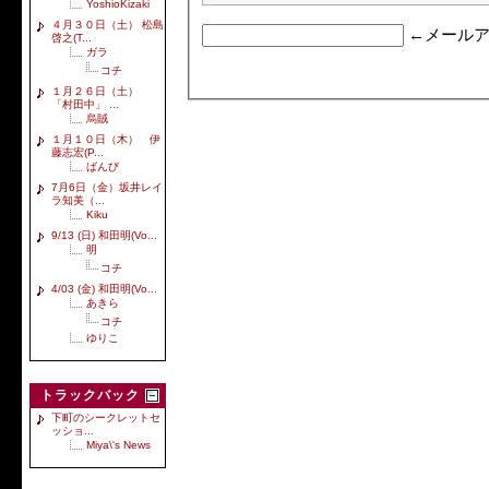
YoshioKizaki
４月３０日（土） 松島
←メールア
啓之(T...
ガラ
コチ
１月２６日（土）
「村田中」 ...
烏賊
１月１０日（木） 伊
藤志宏(P...
ばんび
7月6日（金）坂井レイ
ラ知美（...
Kiku
9/13 (日) 和田明(Vo...
明
コチ
4/03 (金) 和田明(Vo...
あきら
コチ
ゆりこ
トラックバック
下町のシークレットセ
ッショ...
Miya\'s News