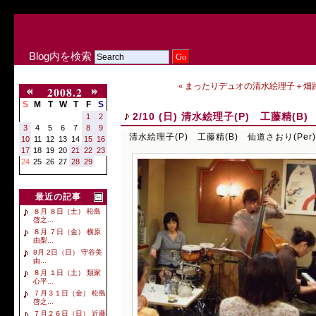
Blog内を検索
« まったりデュオの清水絵理子＋畑
2008.2
S
M
T
W
T
F
S
2/10 (日) 清水絵理子(P) 工藤精(B)
1
2
3
4
5
6
7
8
9
清水絵理子(P) 工藤精(B) 仙道さおり(Per)
10
11
12
13
14
15
16
17
18
19
20
21
22
23
24
25
26
27
28
29
最近の記事
８月 ８日（土） 松島
啓之...
８月 ７日（金） 横原
由梨...
8月 2日（日） 守谷美
由...
８月 １日（土） 類家
心平...
７月３１日（金） 松島
啓之...
７月２６日（日） 近藤