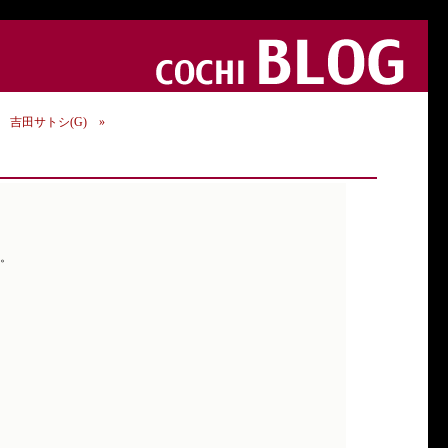
P) 吉田サトシ(G) »
た。