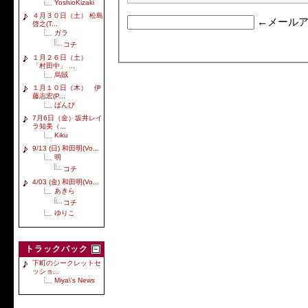
YoshioKizaki
４月３０日（土） 松島
←メールア
啓之(T...
ガラ
コチ
１月２６日（土）
「村田中」 ...
烏賊
１月１０日（木） 伊
藤志宏(P...
ばんび
7月6日（金）坂井レイ
ラ知美（...
Kiku
9/13 (日) 和田明(Vo...
明
コチ
4/03 (金) 和田明(Vo...
あきら
コチ
ゆりこ
トラックバック
下町のシークレットセ
ッショ...
Miya\'s News