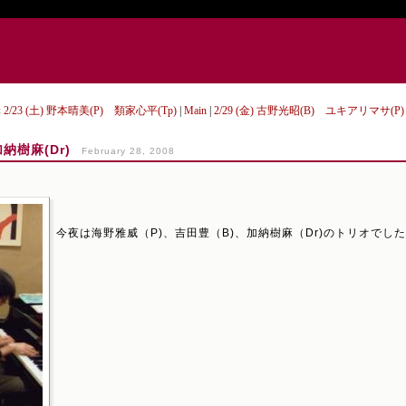
« 2/23 (土) 野本晴美(P) 類家心平(Tp)
|
Main
|
2/29 (金) 古野光昭(B) ユキアリマサ(
加納樹麻(Dr)
February 28, 2008
今夜は海野雅威（P)、吉田豊（B)、加納樹麻（Dr)のトリオでし