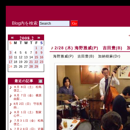
Blog内を検索
2008.2
S
M
T
W
T
F
S
2/28 (木) 海野雅威(P) 吉田豊(B) 
1
2
3
4
5
6
7
8
9
海野雅威(P) 吉田豊(B) 加納樹麻(Dr)
10
11
12
13
14
15
16
17
18
19
20
21
22
23
24
25
26
27
28
29
最近の記事
８月 ８日（土） 松島
啓之...
８月 ７日（金） 横原
由梨...
8月 2日（日） 守谷美
由...
８月 １日（土） 類家
心平...
７月３１日（金） 松島
啓之...
７月２６日（日） 近藤