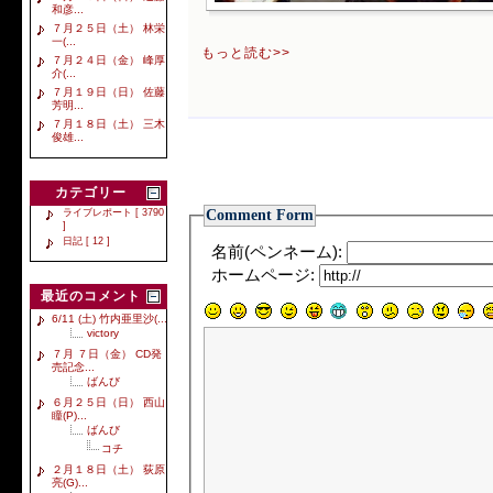
和彦...
７月２５日（土） 林栄
一(...
もっと読む>>
７月２４日（金） 峰厚
介(...
７月１９日（日） 佐藤
芳明...
７月１８日（土） 三木
俊雄...
カテゴリー
Comment Form
ライブレポート [ 3790
]
日記 [ 12 ]
名前(ペンネーム):
ホームページ:
最近のコメント
6/11 (土) 竹内亜里沙(...
victory
７月 ７日（金） CD発
売記念...
ばんび
６月２５日（日） 西山
瞳(P)...
ばんび
コチ
２月１８日（土） 荻原
亮(G)...