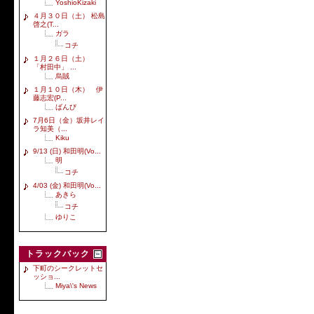
YoshioKizaki
４月３０日（土） 松島
啓之(T...
ガラ
コチ
１月２６日（土）
「村田中」 ...
烏賊
１月１０日（木） 伊
藤志宏(P...
ばんび
7月6日（金）坂井レイ
ラ知美（...
Kiku
9/13 (日) 和田明(Vo...
明
コチ
4/03 (金) 和田明(Vo...
あきら
コチ
ゆりこ
トラックバック
下町のシークレットセ
ッショ...
Miya\'s News