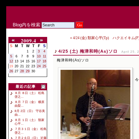
Blog内を検索
« 4/24 (金) 類家心平(Tp) ハクエイキム
2009.4
S
M
T
W
T
F
S
4/25 (土) 梅津和時(As)ソロ
1
2
3
4
April 25, 
5
6
7
8
9
10
11
梅津和時(As)ソロ
12
13
14
15
16
17
18
19
20
21
22
23
24
25
26
27
28
29
30
今
最近の記事
８月 ８日（土） 松島
啓之...
８月 ７日（金） 横原
由梨...
8月 2日（日） 守谷美
由...
８月 １日（土） 類家
心平...
７月３１日（金） 松島
啓之...
７月２６日（日） 近藤