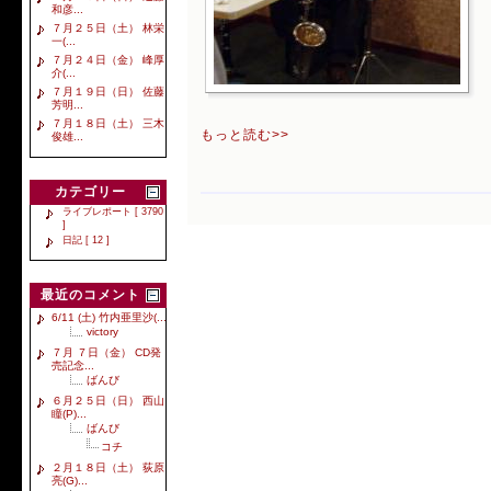
和彦...
７月２５日（土） 林栄
一(...
７月２４日（金） 峰厚
介(...
７月１９日（日） 佐藤
芳明...
７月１８日（土） 三木
もっと読む>>
俊雄...
カテゴリー
ライブレポート [ 3790
]
日記 [ 12 ]
最近のコメント
6/11 (土) 竹内亜里沙(...
victory
７月 ７日（金） CD発
売記念...
ばんび
６月２５日（日） 西山
瞳(P)...
ばんび
コチ
２月１８日（土） 荻原
亮(G)...