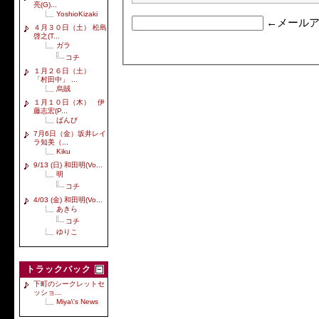
亮(G)...
YoshioKizaki
←メールア
４月３０日（土） 松島
啓之(T...
ガラ
コチ
１月２６日（土）
「村田中」 ...
烏賊
１月１０日（木） 伊
藤志宏(P...
ばんび
7月6日（金）坂井レイ
ラ知美（...
Kiku
9/13 (日) 和田明(Vo...
明
コチ
4/03 (金) 和田明(Vo...
あきら
コチ
ゆりこ
トラックバック
下町のシークレットセ
ッショ...
Miya\'s News