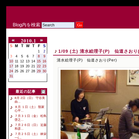
Blog内を検索
2010.1
S
M
T
W
T
F
S
1/09 (土) 清水絵理子(P) 仙道さおり
1
2
3
4
5
6
7
8
9
清水絵理子(P) 仙道さおり(Per)
10
11
12
13
14
15
16
17
18
19
20
21
22
23
24
25
26
27
28
29
30
31
最近の記事
8月 2日（日） 守谷美
由...
８月 １日（土） 類家
心平...
７月３１日（金） 松島
啓之...
７月２６日（日） 近藤
和彦...
７月２５日（土） 林栄
一(...