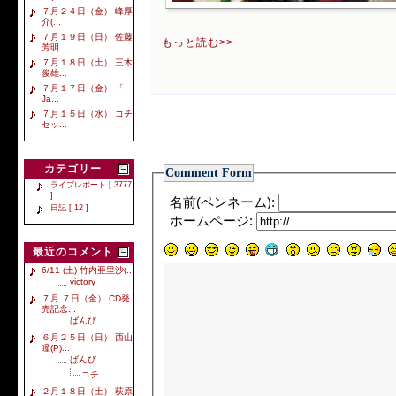
７月２４日（金） 峰厚
介(...
７月１９日（日） 佐藤
もっと読む>>
芳明...
７月１８日（土） 三木
俊雄...
７月１７日（金） 「
Ja...
７月１５日（水） コチ
セッ...
カテゴリー
Comment Form
ライブレポート [ 3777
]
名前(ペンネーム):
日記 [ 12 ]
ホームページ:
最近のコメント
6/11 (土) 竹内亜里沙(...
victory
７月 ７日（金） CD発
売記念...
ばんび
６月２５日（日） 西山
瞳(P)...
ばんび
コチ
２月１８日（土） 荻原