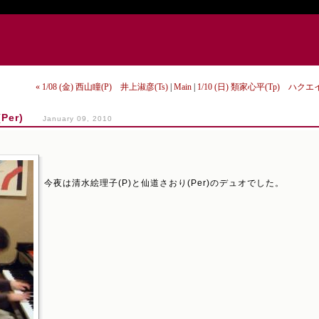
« 1/08 (金) 西山瞳(P) 井上淑彦(Ts)
|
Main
|
1/10 (日) 類家心平(Tp) ハクエ
(Per)
January 09, 2010
今夜は清水絵理子(P)と仙道さおり(Per)のデュオでした。