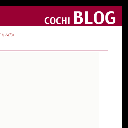
イキム(P)»