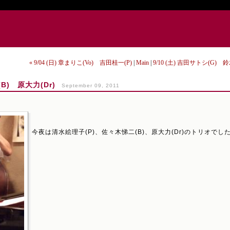
« 9/04 (日) 章まりこ(Vo) 吉田桂一(P)
|
Main
|
9/10 (土) 吉田サトシ(G) 鈴
B) 原大力(Dr)
September 09, 2011
今夜は清水絵理子(P)、佐々木悌二(B)、原大力(Dr)のトリオでし