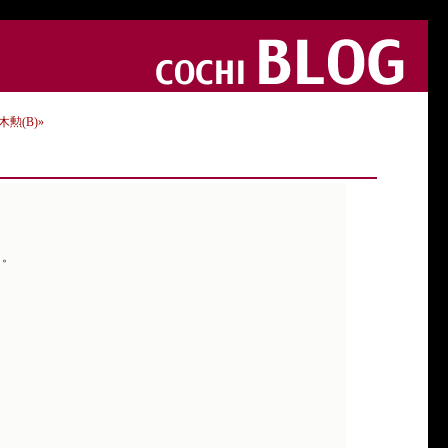
木勲(B)»
た。