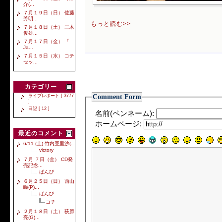
介(...
７月１９日（日） 佐藤
芳明...
もっと読む>>
７月１８日（土） 三木
俊雄...
７月１７日（金） 「
Ja...
７月１５日（水） コチ
セッ...
カテゴリー
Comment Form
ライブレポート [ 3777
]
日記 [ 12 ]
名前(ペンネーム):
ホームページ:
最近のコメント
6/11 (土) 竹内亜里沙(...
victory
７月 ７日（金） CD発
売記念...
ばんび
６月２５日（日） 西山
瞳(P)...
ばんび
コチ
２月１８日（土） 荻原
亮(G)...