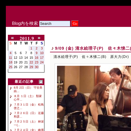
Blog内を検索
2011.9
S
M
T
W
T
F
S
9/09 (金) 清水絵理子(P) 佐々木悌二(
1
2
3
4
5
6
7
8
9
10
清水絵理子(P) 佐々木悌二(B) 原大力(Dr)
11
12
13
14
15
16
17
18
19
20
21
22
23
24
25
26
27
28
29
30
最近の記事
8月 2日（日） 守谷美
由...
８月 １日（土） 類家
心平...
７月３１日（金） 松島
啓之...
７月２６日（日） 近藤
和彦...
７月２５日（土） 林栄
一(...
７月２４日（金） 峰厚