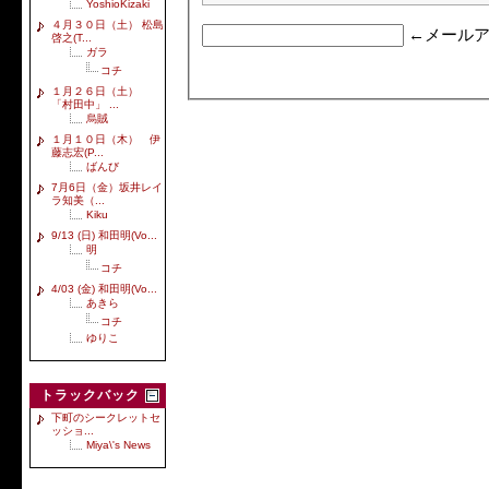
YoshioKizaki
４月３０日（土） 松島
←メールア
啓之(T...
ガラ
コチ
１月２６日（土）
「村田中」 ...
烏賊
１月１０日（木） 伊
藤志宏(P...
ばんび
7月6日（金）坂井レイ
ラ知美（...
Kiku
9/13 (日) 和田明(Vo...
明
コチ
4/03 (金) 和田明(Vo...
あきら
コチ
ゆりこ
トラックバック
下町のシークレットセ
ッショ...
Miya\'s News