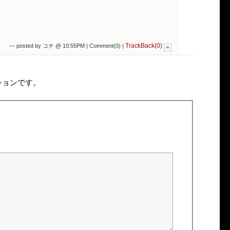
TrackBack(0)
— posted by コチ @ 10:55PM |
Comment(0)
|
ションです。