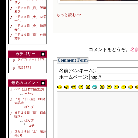
啓之...
７月２６日（日） 近藤
和彦...
もっと読む>>
７月２５日（土） 林栄
一(...
７月２４日（金） 峰厚
介(...
７月１９日（日） 佐藤
芳明...
コメントをどうぞ。
名
カテゴリー
Comment Form
ライブレポート [ 3791
]
日記 [ 12 ]
名前(ペンネーム):
ホームページ:
最近のコメント
6/11 (土) 竹内亜里沙(...
victory
７月 ７日（金） CD発
売記念...
ばんび
６月２５日（日） 西山
瞳(P)...
ばんび
コチ
２月１８日（土） 荻原
亮(G)...