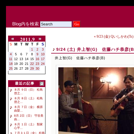
Blog内を検索
« 9/23 (金) Qいしかわ(
2011.9
S
M
T
W
T
F
S
9/24 (土) 井上智(G) 佐藤ハチ恭彦(B
1
2
3
4
5
6
7
8
9
10
井上智(G) 佐藤ハチ恭彦(B)
11
12
13
14
15
16
17
18
19
20
21
22
23
24
25
26
27
28
29
30
最近の記事
８月 ９日（日） 松島
啓之...
８月 ８日（土） 松島
啓之...
８月 ７日（金） 横原
由梨...
8月 2日（日） 守谷美
由...
８月 １日（土） 類家
心平...
７月３１日（金） 松島