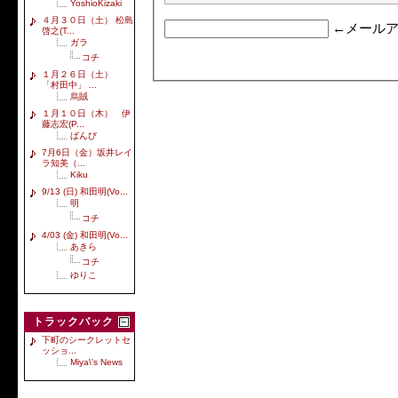
YoshioKizaki
４月３０日（土） 松島
←メールア
啓之(T...
ガラ
コチ
１月２６日（土）
「村田中」 ...
烏賊
１月１０日（木） 伊
藤志宏(P...
ばんび
7月6日（金）坂井レイ
ラ知美（...
Kiku
9/13 (日) 和田明(Vo...
明
コチ
4/03 (金) 和田明(Vo...
あきら
コチ
ゆりこ
トラックバック
下町のシークレットセ
ッショ...
Miya\'s News