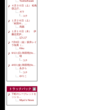
YoshioKizaki
４月３０日（土） 松島
啓之(T...
ガラ
コチ
１月２６日（土）
「村田中」 ...
烏賊
１月１０日（木） 伊
藤志宏(P...
ばんび
7月6日（金）坂井レイ
ラ知美（...
Kiku
9/13 (日) 和田明(Vo...
明
コチ
4/03 (金) 和田明(Vo...
あきら
コチ
ゆりこ
トラックバック
下町のシークレットセ
ッショ...
Miya\'s News