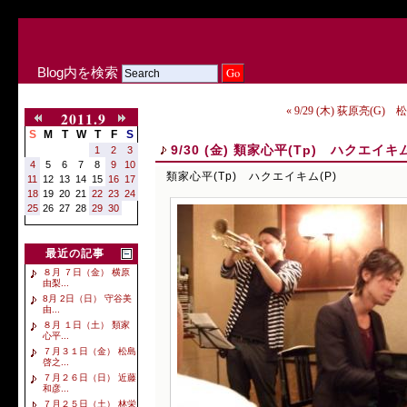
Blog内を検索
« 9/29 (木) 荻原亮(G) 
2011.9
S
M
T
W
T
F
S
9/30 (金) 類家心平(Tp) ハクエイキム
1
2
3
4
5
6
7
8
9
10
類家心平(Tp) ハクエイキム(P)
11
12
13
14
15
16
17
18
19
20
21
22
23
24
25
26
27
28
29
30
最近の記事
８月 ７日（金） 横原
由梨...
8月 2日（日） 守谷美
由...
８月 １日（土） 類家
心平...
７月３１日（金） 松島
啓之...
７月２６日（日） 近藤
和彦...
７月２５日（土） 林栄