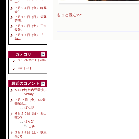
一(...
７月２４日（金） 峰厚
介(...
もっと読む>>
７月１９日（日） 佐藤
芳明...
７月１８日（土） 三木
俊雄...
７月１７日（金） 「
Ja...
カテゴリー
ライブレポート [ 3789
]
日記 [ 12 ]
最近のコメント
6/11 (土) 竹内亜里沙(...
victory
７月 ７日（金） CD発
売記念...
ばんび
６月２５日（日） 西山
瞳(P)...
ばんび
コチ
２月１８日（土） 荻原
亮(G)...