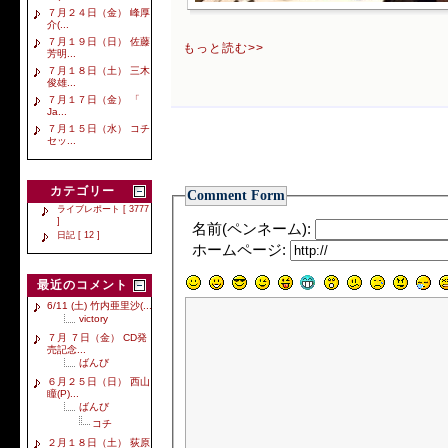
７月２４日（金） 峰厚
介(...
７月１９日（日） 佐藤
もっと読む>>
芳明...
７月１８日（土） 三木
俊雄...
７月１７日（金） 「
Ja...
７月１５日（水） コチ
セッ...
カテゴリー
Comment Form
ライブレポート [ 3777
]
名前(ペンネーム):
日記 [ 12 ]
ホームページ:
最近のコメント
6/11 (土) 竹内亜里沙(...
victory
７月 ７日（金） CD発
売記念...
ばんび
６月２５日（日） 西山
瞳(P)...
ばんび
コチ
２月１８日（土） 荻原