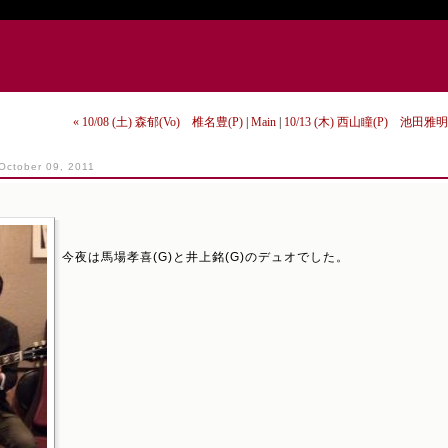
« 10/08 (土) 森郁(Vo) 椎名豊(P)
|
Main
|
10/13 (木) 西山瞳(P) 池田雅明(
October 09, 2011
今夜は馬場孝喜(G)と井上銘(G)のデュオでした。