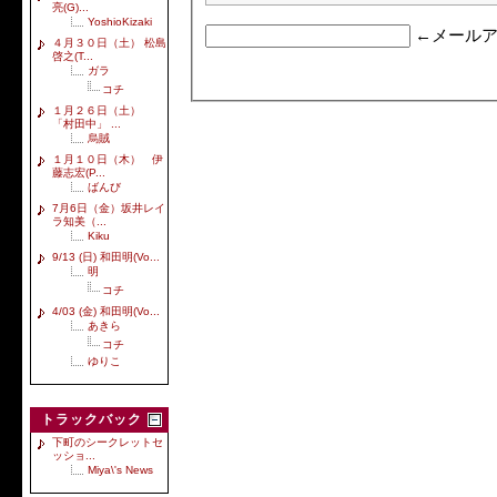
亮(G)...
YoshioKizaki
←メールア
４月３０日（土） 松島
啓之(T...
ガラ
コチ
１月２６日（土）
「村田中」 ...
烏賊
１月１０日（木） 伊
藤志宏(P...
ばんび
7月6日（金）坂井レイ
ラ知美（...
Kiku
9/13 (日) 和田明(Vo...
明
コチ
4/03 (金) 和田明(Vo...
あきら
コチ
ゆりこ
トラックバック
下町のシークレットセ
ッショ...
Miya\'s News