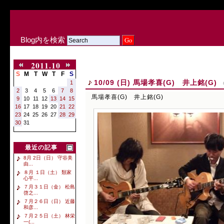
Blog内を検索
2011.10
S
M
T
W
T
F
S
10/09 (日) 馬場孝喜(G) 井上銘(G)
1
2
3
4
5
6
7
8
馬場孝喜(G) 井上銘(G)
9
10
11
12
13
14
15
16
17
18
19
20
21
22
23
24
25
26
27
28
29
30
31
最近の記事
8月 2日（日） 守谷美
由...
８月 １日（土） 類家
心平...
７月３１日（金） 松島
啓之...
７月２６日（日） 近藤
和彦...
７月２５日（土） 林栄
一(...