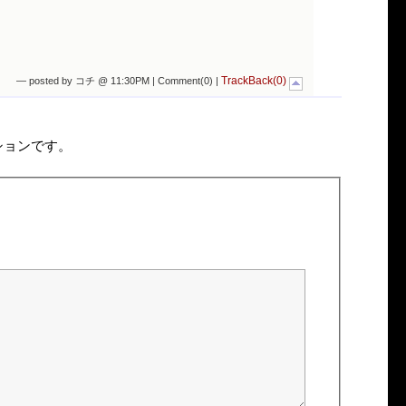
TrackBack(0)
— posted by コチ @ 11:30PM |
Comment(0)
|
ションです。