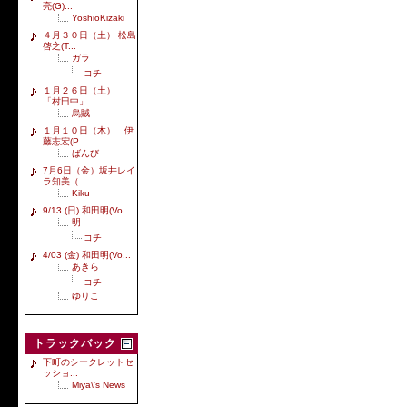
亮(G)...
YoshioKizaki
４月３０日（土） 松島
啓之(T...
ガラ
コチ
１月２６日（土）
「村田中」 ...
烏賊
１月１０日（木） 伊
藤志宏(P...
ばんび
7月6日（金）坂井レイ
ラ知美（...
Kiku
9/13 (日) 和田明(Vo...
明
コチ
4/03 (金) 和田明(Vo...
あきら
コチ
ゆりこ
トラックバック
下町のシークレットセ
ッショ...
Miya\'s News