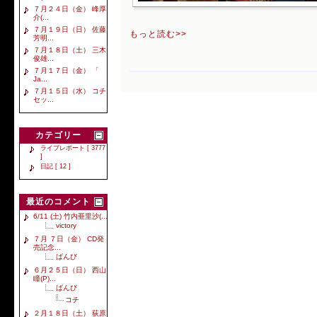
７月２４日（金） 峰厚
介(...
７月１９日（日） 佐藤
もっと読む>>
芳明...
７月１８日（土） 三木
俊雄...
７月１７日（金） 「
Ja...
７月１５日（水） コチ
セッ...
カテゴリー
ライブレポート [ 3777
]
日記 [ 12 ]
最近のコメント
6/11 (土) 竹内亜里沙(...
victory
７月 ７日（金） CD発
売記念...
ばんび
６月２５日（日） 西山
瞳(P)...
ばんび
コチ
２月１８日（土） 荻原