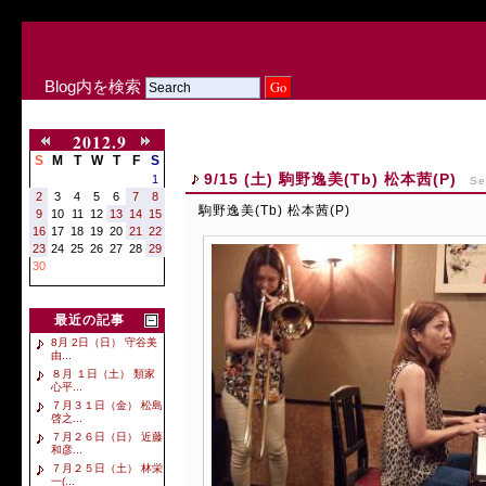
Blog内を検索
2012.9
S
M
T
W
T
F
S
9/15 (土) 駒野逸美(Tb) 松本茜(P)
1
Se
2
3
4
5
6
7
8
駒野逸美(Tb) 松本茜(P)
9
10
11
12
13
14
15
16
17
18
19
20
21
22
23
24
25
26
27
28
29
30
最近の記事
8月 2日（日） 守谷美
由...
８月 １日（土） 類家
心平...
７月３１日（金） 松島
啓之...
７月２６日（日） 近藤
和彦...
７月２５日（土） 林栄
一(...