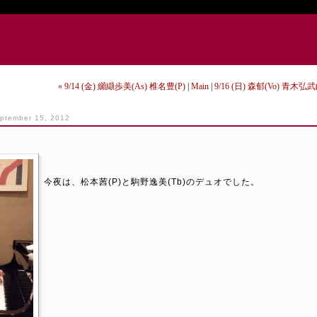
« 9/14 (金) 纐纈歩美(As) 椎名豊(P)
|
Main
|
9/16 (日) 森郁(Vo) 青木弘武(
ptember 15, 2012
今夜は、松本茜(P)と駒野逸美(Tb)のデュオでした。