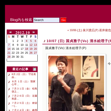
Blog内を検索
« 10/06 (土) 泉川貴広(P) 若井俊
2012.10
S
M
T
W
T
F
S
10/07 (日) 国貞雅子(Vo) 清水絵理子(
1
2
3
4
5
6
7
8
9
10
11
12
13
国貞雅子(Vo) 清水絵理子(P)
14
15
16
17
18
19
20
21
22
23
24
25
26
27
28
29
30
31
今
最近の記事
8月 2日（日） 守谷美
由...
８月 １日（土） 類家
心平...
７月３１日（金） 松島
啓之...
７月２６日（日） 近藤
和彦...
７月２５日（土） 林栄
一(...
７月２４日（金） 峰厚