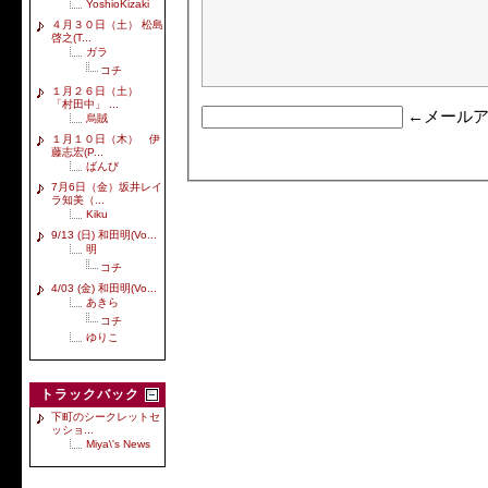
YoshioKizaki
４月３０日（土） 松島
啓之(T...
ガラ
コチ
１月２６日（土）
「村田中」 ...
←メールア
烏賊
１月１０日（木） 伊
藤志宏(P...
ばんび
7月6日（金）坂井レイ
ラ知美（...
Kiku
9/13 (日) 和田明(Vo...
明
コチ
4/03 (金) 和田明(Vo...
あきら
コチ
ゆりこ
トラックバック
下町のシークレットセ
ッショ...
Miya\'s News