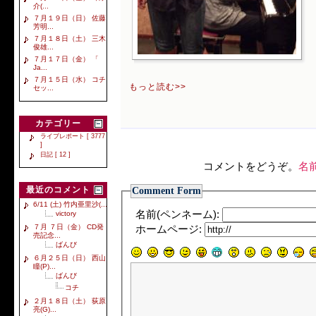
介(...
７月１９日（日） 佐藤
芳明...
７月１８日（土） 三木
俊雄...
７月１７日（金） 「
Ja...
７月１５日（水） コチ
もっと読む>>
セッ...
カテゴリー
ライブレポート [ 3777
]
日記 [ 12 ]
コメントをどうぞ。
名
最近のコメント
Comment Form
6/11 (土) 竹内亜里沙(...
名前(ペンネーム):
victory
７月 ７日（金） CD発
ホームページ:
売記念...
ばんび
６月２５日（日） 西山
瞳(P)...
ばんび
コチ
２月１８日（土） 荻原
亮(G)...