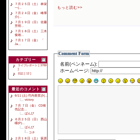
７月２５日（土） 林栄
もっと読む>>
一(...
７月２４日（金） 峰厚
介(...
７月１９日（日） 佐藤
芳明...
７月１８日（土） 三木
俊雄...
７月１７日（金） 「
Ja...
Comment Form
カテゴリー
名前(ペンネーム):
ライブレポート [ 3789
]
ホームページ:
日記 [ 12 ]
最近のコメント
6/11 (土) 竹内亜里沙(...
victory
７月 ７日（金） CD発
売記念...
ばんび
６月２５日（日） 西山
瞳(P)...
ばんび
コチ
２月１８日（土） 荻原