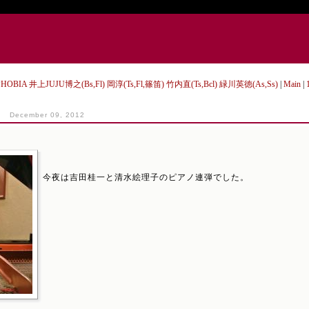
OPHOBIA 井上JUJU博之(Bs,Fl) 岡淳(Ts,Fl,篠笛) 竹内直(Ts,Bcl) 緑川英徳(As,Ss)
|
Main
|
)
December 09, 2012
今夜は吉田桂一と清水絵理子のピアノ連弾でした。