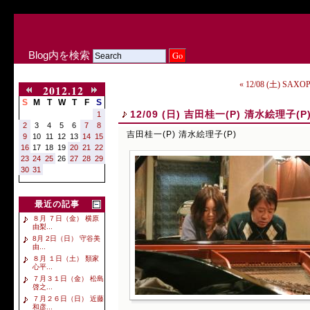
Blog内を検索
« 12/08 (土) SAX
2012.12
S
M
T
W
T
F
S
12/09 (日) 吉田桂一(P) 清水絵理子(P
1
2
3
4
5
6
7
8
吉田桂一(P) 清水絵理子(P)
9
10
11
12
13
14
15
16
17
18
19
20
21
22
23
24
25
26
27
28
29
30
31
最近の記事
８月 ７日（金） 横原
由梨...
8月 2日（日） 守谷美
由...
８月 １日（土） 類家
心平...
７月３１日（金） 松島
啓之...
７月２６日（日） 近藤
和彦...