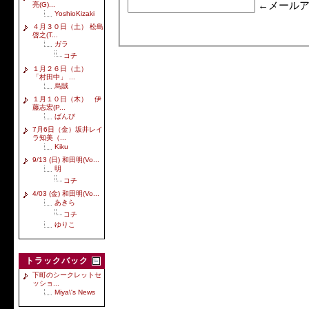
←メールア
亮(G)...
YoshioKizaki
４月３０日（土） 松島
啓之(T...
ガラ
コチ
１月２６日（土）
「村田中」 ...
烏賊
１月１０日（木） 伊
藤志宏(P...
ばんび
7月6日（金）坂井レイ
ラ知美（...
Kiku
9/13 (日) 和田明(Vo...
明
コチ
4/03 (金) 和田明(Vo...
あきら
コチ
ゆりこ
トラックバック
下町のシークレットセ
ッショ...
Miya\'s News