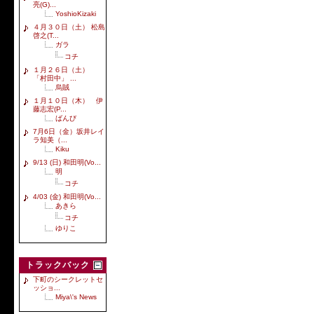
亮(G)...
YoshioKizaki
４月３０日（土） 松島
啓之(T...
ガラ
コチ
１月２６日（土）
「村田中」 ...
烏賊
１月１０日（木） 伊
藤志宏(P...
ばんび
7月6日（金）坂井レイ
ラ知美（...
Kiku
9/13 (日) 和田明(Vo...
明
コチ
4/03 (金) 和田明(Vo...
あきら
コチ
ゆりこ
トラックバック
下町のシークレットセ
ッショ...
Miya\'s News