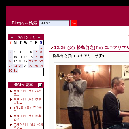
Blog内を検索
2012.12
S
M
T
W
T
F
S
12/25 (火) 松島啓之(Tp) ユキアリマサ
1
2
3
4
5
6
7
8
松島啓之(Tp) ユキアリマサ(P)
9
10
11
12
13
14
15
16
17
18
19
20
21
22
23
24
25
26
27
28
29
30
31
最近の記事
８月 ８日（土） 松島
啓之...
８月 ７日（金） 横原
由梨...
8月 2日（日） 守谷美
由...
８月 １日（土） 類家
心平...
７月３１日（金） 松島
啓之...