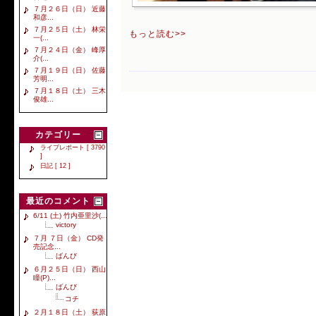
７月２６日（日） 近藤
和彦...
７月２５日（土） 林栄
もっと読む>>
一(...
７月２４日（金） 峰厚
介(...
７月１９日（日） 佐藤
芳明...
７月１８日（土） 三木
俊雄...
カテゴリー
ライブレポート [ 3790
]
日記 [ 12 ]
最近のコメント
6/11 (土) 竹内亜里沙(...
victory
７月 ７日（金） CD発
売記念...
ばんび
６月２５日（日） 西山
瞳(P)...
ばんび
コチ
２月１８日（土） 荻原