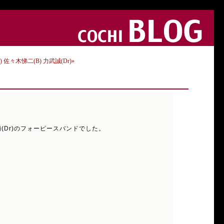
b) 佐々木悌二(B) 力武誠(Dr)»
輔(Dr)のフォーピースバンドでした。