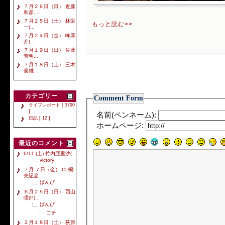
７月２６日（日） 近藤
和彦...
７月２５日（土） 林栄
もっと読む>>
一(...
７月２４日（金） 峰厚
介(...
７月１９日（日） 佐藤
芳明...
７月１８日（土） 三木
俊雄...
カテゴリー
Comment Form
ライブレポート [ 3790
]
名前(ペンネーム):
日記 [ 12 ]
ホームページ:
最近のコメント
6/11 (土) 竹内亜里沙(...
victory
７月 ７日（金） CD発
売記念...
ばんび
６月２５日（日） 西山
瞳(P)...
ばんび
コチ
２月１８日（土） 荻原