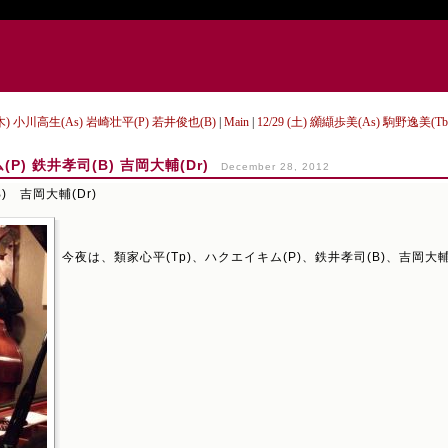
7 (木) 小川高生(As) 岩崎壮平(P) 若井俊也(B)
|
Main
|
12/29 (土) 纐纈歩美(As) 駒野逸美(T
ム(P) 鉄井孝司(B) 吉岡大輔(Dr)
December 28, 2012
) 吉岡大輔(Dr)
今夜は、類家心平(Tp)、ハクエイキム(P)、鉄井孝司(B)、吉岡大