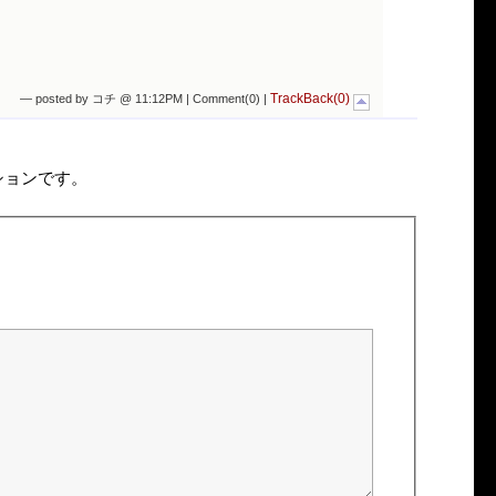
TrackBack(0)
— posted by コチ @ 11:12PM |
Comment(0)
|
ションです。