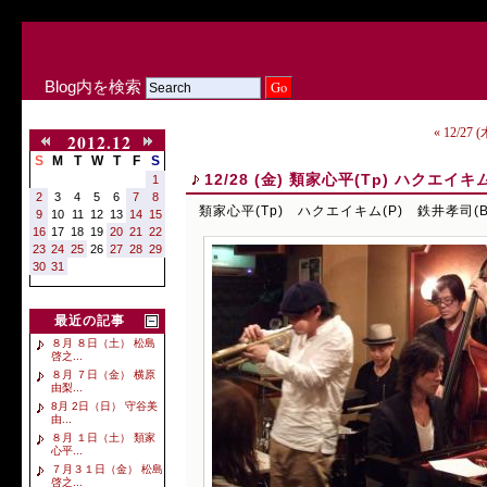
Blog内を検索
« 12/2
2012.12
S
M
T
W
T
F
S
12/28 (金) 類家心平(Tp) ハクエイキ
1
2
3
4
5
6
7
8
類家心平(Tp) ハクエイキム(P) 鉄井孝司(B
9
10
11
12
13
14
15
16
17
18
19
20
21
22
23
24
25
26
27
28
29
30
31
最近の記事
８月 ８日（土） 松島
啓之...
８月 ７日（金） 横原
由梨...
8月 2日（日） 守谷美
由...
８月 １日（土） 類家
心平...
７月３１日（金） 松島
啓之...