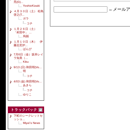
亮(G)...
YoshioKizaki
←メールア
４月３０日（土） 松島
啓之(T...
ガラ
コチ
１月２６日（土）
「村田中」 ...
烏賊
１月１０日（木） 伊
藤志宏(P...
ばんび
7月6日（金）坂井レイ
ラ知美（...
Kiku
9/13 (日) 和田明(Vo...
明
コチ
4/03 (金) 和田明(Vo...
あきら
コチ
ゆりこ
トラックバック
下町のシークレットセ
ッショ...
Miya\'s News