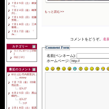
７月２５日（土） 林栄
一(...
７月２４日（金） 峰厚
もっと読む>>
介(...
７月１９日（日） 佐藤
芳明...
７月１８日（土） 三木
俊雄...
７月１７日（金） 「
Ja...
コメントをどうぞ。
名
カテゴリー
Comment Form
ライブレポート [ 3789
]
名前(ペンネーム):
日記 [ 12 ]
ホームページ:
最近のコメント
6/11 (土) 竹内亜里沙(...
victory
７月 ７日（金） CD発
売記念...
ばんび
６月２５日（日） 西山
瞳(P)...
ばんび
コチ
２月１８日（土） 荻原