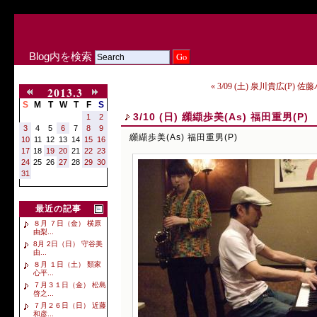
Blog内を検索
« 3/09 (土) 泉川貴広(P) 佐
2013.3
S
M
T
W
T
F
S
3/10 (日) 纐纈歩美(As) 福田重男(P)
1
2
3
4
5
6
7
8
9
纐纈歩美(As) 福田重男(P)
10
11
12
13
14
15
16
17
18
19
20
21
22
23
24
25
26
27
28
29
30
31
最近の記事
８月 ７日（金） 横原
由梨...
8月 2日（日） 守谷美
由...
８月 １日（土） 類家
心平...
７月３１日（金） 松島
啓之...
７月２６日（日） 近藤
和彦...