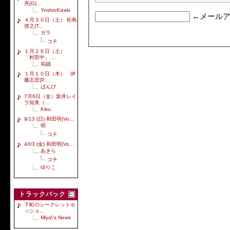
亮(G)...
YoshioKizaki
←メールア
４月３０日（土） 松島
啓之(T...
ガラ
コチ
１月２６日（土）
「村田中」 ...
烏賊
１月１０日（木） 伊
藤志宏(P...
ばんび
7月6日（金）坂井レイ
ラ知美（...
Kiku
9/13 (日) 和田明(Vo...
明
コチ
4/03 (金) 和田明(Vo...
あきら
コチ
ゆりこ
トラックバック
下町のシークレットセ
ッショ...
Miya\'s News