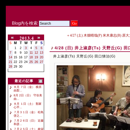
Blog内を検索
« 4/27 (土) 木畑晴哉(P) 米木康志(B) 原大
2013.4
S
M
T
W
T
F
S
4/28 (日) 井上淑彦(Ts) 天野丘(G) 
1
2
3
4
5
6
7
8
9
10
11
12
13
井上淑彦(Ts) 天野丘(G) 田口悌治(G)
14
15
16
17
18
19
20
21
22
23
24
25
26
27
28
29
30
最近の記事
８月 ７日（金） 横原
由梨...
8月 2日（日） 守谷美
由...
８月 １日（土） 類家
心平...
７月３１日（金） 松島
啓之...
７月２６日（日） 近藤
和彦...
７月２５日（土） 林栄