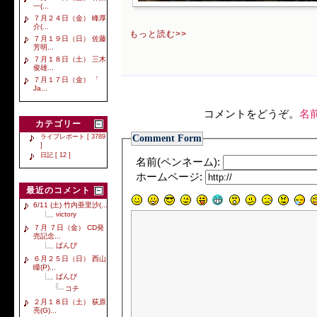
一(...
７月２４日（金） 峰厚
介(...
もっと読む>>
７月１９日（日） 佐藤
芳明...
７月１８日（土） 三木
俊雄...
７月１７日（金） 「
Ja...
コメントをどうぞ。
名
カテゴリー
Comment Form
ライブレポート [ 3789
]
日記 [ 12 ]
名前(ペンネーム):
ホームページ:
最近のコメント
6/11 (土) 竹内亜里沙(...
victory
７月 ７日（金） CD発
売記念...
ばんび
６月２５日（日） 西山
瞳(P)...
ばんび
コチ
２月１８日（土） 荻原
亮(G)...