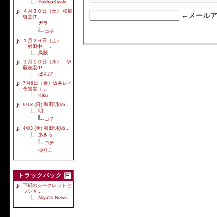
YoshioKizaki
４月３０日（土） 松島
←メールア
啓之(T...
ガラ
コチ
１月２６日（土）
「村田中」 ...
烏賊
１月１０日（木） 伊
藤志宏(P...
ばんび
7月6日（金）坂井レイ
ラ知美（...
Kiku
9/13 (日) 和田明(Vo...
明
コチ
4/03 (金) 和田明(Vo...
あきら
コチ
ゆりこ
トラックバック
下町のシークレットセ
ッショ...
Miya\'s News