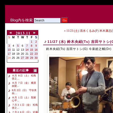
Blog内を検索
« 11/23 (土) 清水くるみ(P) 米木康志(
2013.11
S
M
T
W
T
F
S
11/27 (水) 鈴木央紹(Ts) 吉田サトシ(
1
2
3
4
5
6
7
8
9
鈴木央紹(Ts) 吉田サトシ(G) 今泉総之輔(Dr)
10
11
12
13
14
15
16
17
18
19
20
21
22
23
24
25
26
27
28
29
30
最近の記事
８月 ８日（土） 松島
啓之...
８月 ７日（金） 横原
由梨...
8月 2日（日） 守谷美
由...
８月 １日（土） 類家
心平...
７月３１日（金） 松島
啓之...
７月２６日（日） 近藤