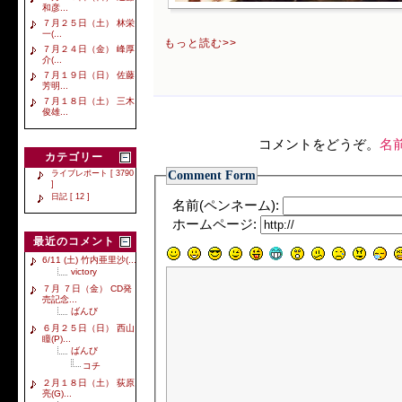
和彦...
７月２５日（土） 林栄
一(...
もっと読む>>
７月２４日（金） 峰厚
介(...
７月１９日（日） 佐藤
芳明...
７月１８日（土） 三木
俊雄...
コメントをどうぞ。
名
カテゴリー
Comment Form
ライブレポート [ 3790
]
日記 [ 12 ]
名前(ペンネーム):
ホームページ:
最近のコメント
6/11 (土) 竹内亜里沙(...
victory
７月 ７日（金） CD発
売記念...
ばんび
６月２５日（日） 西山
瞳(P)...
ばんび
コチ
２月１８日（土） 荻原
亮(G)...