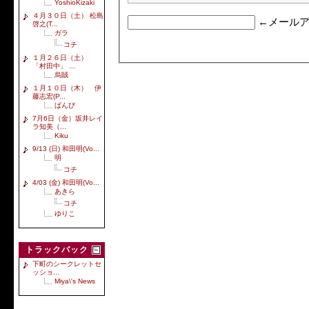
YoshioKizaki
４月３０日（土） 松島
←メールア
啓之(T...
ガラ
コチ
１月２６日（土）
「村田中」 ...
烏賊
１月１０日（木） 伊
藤志宏(P...
ばんび
7月6日（金）坂井レイ
ラ知美（...
Kiku
9/13 (日) 和田明(Vo...
明
コチ
4/03 (金) 和田明(Vo...
あきら
コチ
ゆりこ
トラックバック
下町のシークレットセ
ッショ...
Miya\'s News