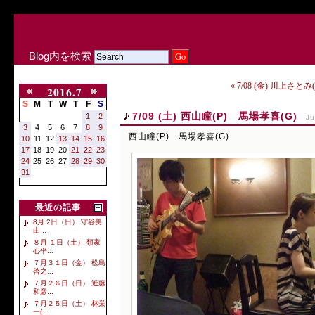
Blog内を検索
« 7/08 (金) 川上さと
2016.7
S
M
T
W
T
F
S
7/09 (土) 西山瞳(P) 馬場孝喜(G)
1
2
Ju
3
4
5
6
7
8
9
西山瞳(P) 馬場孝喜(G)
10
11
12
13
14
15
16
17
18
19
20
21
22
23
24
25
26
27
28
29
30
31
最近の記事
8月 2日（日） 守谷美
由...
８月 １日（土） 類家
心平...
７月３１日（金） 松島
啓之...
７月２６日（日） 近藤
和彦...
７月２５日（土） 林栄
一(...