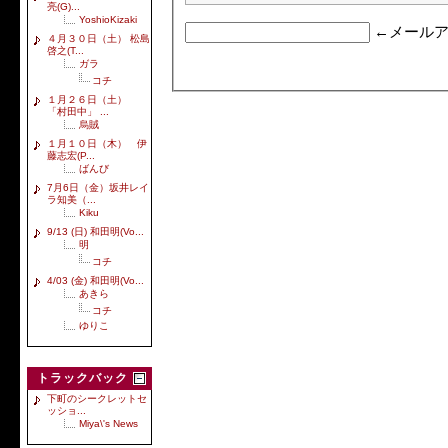
亮(G)...
YoshioKizaki
←メールア
４月３０日（土） 松島
啓之(T...
ガラ
コチ
１月２６日（土）
「村田中」 ...
烏賊
１月１０日（木） 伊
藤志宏(P...
ばんび
7月6日（金）坂井レイ
ラ知美（...
Kiku
9/13 (日) 和田明(Vo...
明
コチ
4/03 (金) 和田明(Vo...
あきら
コチ
ゆりこ
トラックバック
下町のシークレットセ
ッショ...
Miya\'s News