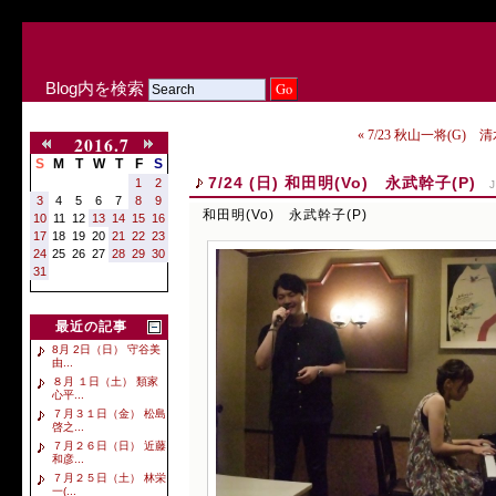
Blog内を検索
« 7/23 秋山一将(G) 
2016.7
S
M
T
W
T
F
S
7/24 (日) 和田明(Vo) 永武幹子(P)
1
2
J
3
4
5
6
7
8
9
和田明(Vo) 永武幹子(P)
10
11
12
13
14
15
16
17
18
19
20
21
22
23
24
25
26
27
28
29
30
31
最近の記事
8月 2日（日） 守谷美
由...
８月 １日（土） 類家
心平...
７月３１日（金） 松島
啓之...
７月２６日（日） 近藤
和彦...
７月２５日（土） 林栄
一(...