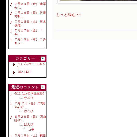
７月２４日（金） 峰厚
介(...
７月１９日（日） 佐藤
もっと読む>>
芳明...
７月１８日（土） 三木
俊雄...
７月１７日（金） 「
Ja...
７月１５日（水） コチ
セッ...
カテゴリー
ライブレポート [ 3777
]
日記 [ 12 ]
最近のコメント
6/11 (土) 竹内亜里沙(...
victory
７月 ７日（金） CD発
売記念...
ばんび
６月２５日（日） 西山
瞳(P)...
ばんび
コチ
２月１８日（土） 荻原