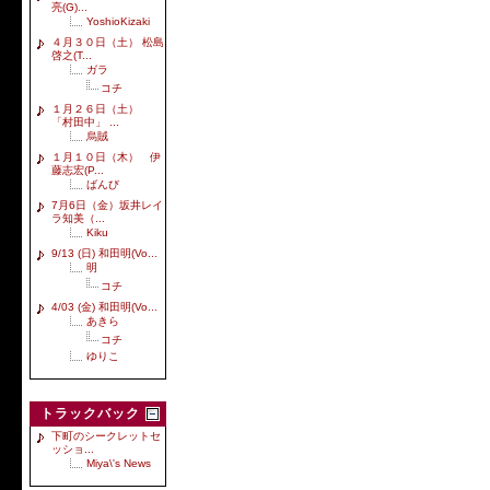
亮(G)...
YoshioKizaki
４月３０日（土） 松島
啓之(T...
ガラ
コチ
１月２６日（土）
「村田中」 ...
烏賊
１月１０日（木） 伊
藤志宏(P...
ばんび
7月6日（金）坂井レイ
ラ知美（...
Kiku
9/13 (日) 和田明(Vo...
明
コチ
4/03 (金) 和田明(Vo...
あきら
コチ
ゆりこ
トラックバック
下町のシークレットセ
ッショ...
Miya\'s News