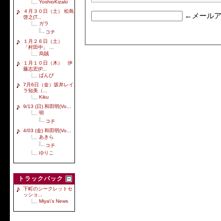
YoshioKizaki
４月３０日（土） 松島
←メールア
啓之(T...
ガラ
コチ
１月２６日（土）
「村田中」 ...
烏賊
１月１０日（木） 伊
藤志宏(P...
ばんび
7月6日（金）坂井レイ
ラ知美（...
Kiku
9/13 (日) 和田明(Vo...
明
コチ
4/03 (金) 和田明(Vo...
あきら
コチ
ゆりこ
トラックバック
下町のシークレットセ
ッショ...
Miya\'s News