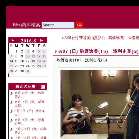
Blog内を検索
« 8/06 (土) 守谷美由貴(As) 高橋陸(B) 今泉総
2016.8
S
M
T
W
T
F
S
8/07 (日) 駒野逸美(Tb) 浅利史花(G)
1
2
3
4
5
6
7
8
9
10
11
12
13
駒野逸美(Tb) 浅利史花(G)
14
15
16
17
18
19
20
21
22
23
24
25
26
27
28
29
30
31
最近の記事
８月 ８日（土） 松島
啓之...
８月 ７日（金） 横原
由梨...
8月 2日（日） 守谷美
由...
８月 １日（土） 類家
心平...
７月３１日（金） 松島
啓之...
７月２６日（日） 近藤