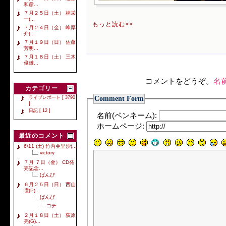
和彦...
７月２５日（土） 林栄
一(...
もっと読む>>
７月２４日（金） 峰厚
介(...
７月１９日（日） 佐藤
芳明...
７月１８日（土） 三木
俊雄...
コメントをどうぞ。
名
カテゴリー
Comment Form
ライブレポート [ 3790
]
日記 [ 12 ]
名前(ペンネーム):
ホームページ:
最近のコメント
6/11 (土) 竹内亜里沙(...
victory
７月 ７日（金） CD発
売記念...
ばんび
６月２５日（日） 西山
瞳(P)...
ばんび
コチ
２月１８日（土） 荻原
亮(G)...