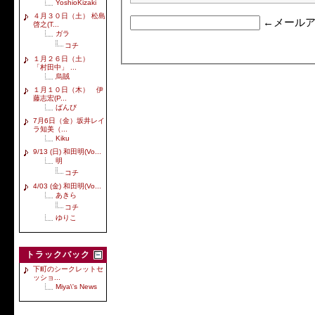
YoshioKizaki
４月３０日（土） 松島
←メールア
啓之(T...
ガラ
コチ
１月２６日（土）
「村田中」 ...
烏賊
１月１０日（木） 伊
藤志宏(P...
ばんび
7月6日（金）坂井レイ
ラ知美（...
Kiku
9/13 (日) 和田明(Vo...
明
コチ
4/03 (金) 和田明(Vo...
あきら
コチ
ゆりこ
トラックバック
下町のシークレットセ
ッショ...
Miya\'s News