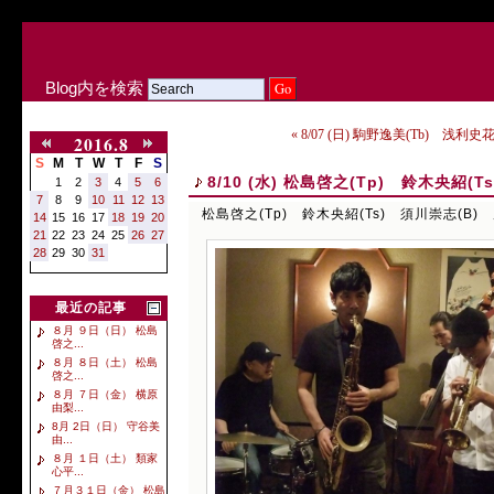
Blog内を検索
« 8/07 (日) 駒野逸美(Tb) 浅利史花
2016.8
S
M
T
W
T
F
S
8/10 (水) 松島啓之(Tp) 鈴木央紹(T
1
2
3
4
5
6
7
8
9
10
11
12
13
松島啓之(Tp) 鈴木央紹(Ts) 須川崇志(B) 
14
15
16
17
18
19
20
21
22
23
24
25
26
27
28
29
30
31
最近の記事
８月 ９日（日） 松島
啓之...
８月 ８日（土） 松島
啓之...
８月 ７日（金） 横原
由梨...
8月 2日（日） 守谷美
由...
８月 １日（土） 類家
心平...
７月３１日（金） 松島