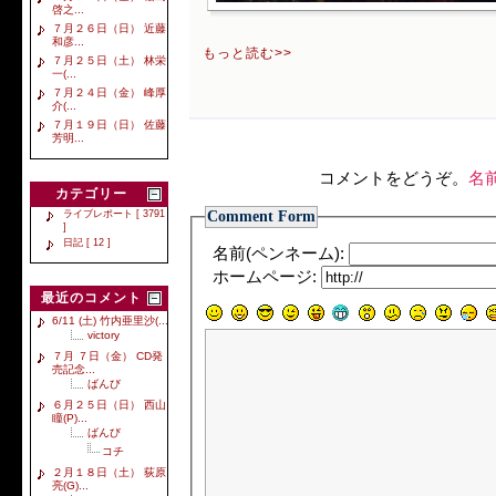
啓之...
７月２６日（日） 近藤
和彦...
もっと読む>>
７月２５日（土） 林栄
一(...
７月２４日（金） 峰厚
介(...
７月１９日（日） 佐藤
芳明...
コメントをどうぞ。
名
カテゴリー
Comment Form
ライブレポート [ 3791
]
日記 [ 12 ]
名前(ペンネーム):
ホームページ:
最近のコメント
6/11 (土) 竹内亜里沙(...
victory
７月 ７日（金） CD発
売記念...
ばんび
６月２５日（日） 西山
瞳(P)...
ばんび
コチ
２月１８日（土） 荻原
亮(G)...