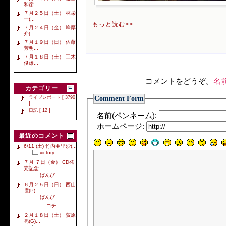
和彦...
７月２５日（土） 林栄
一(...
もっと読む>>
７月２４日（金） 峰厚
介(...
７月１９日（日） 佐藤
芳明...
７月１８日（土） 三木
俊雄...
コメントをどうぞ。
名
カテゴリー
Comment Form
ライブレポート [ 3790
]
日記 [ 12 ]
名前(ペンネーム):
ホームページ:
最近のコメント
6/11 (土) 竹内亜里沙(...
victory
７月 ７日（金） CD発
売記念...
ばんび
６月２５日（日） 西山
瞳(P)...
ばんび
コチ
２月１８日（土） 荻原
亮(G)...