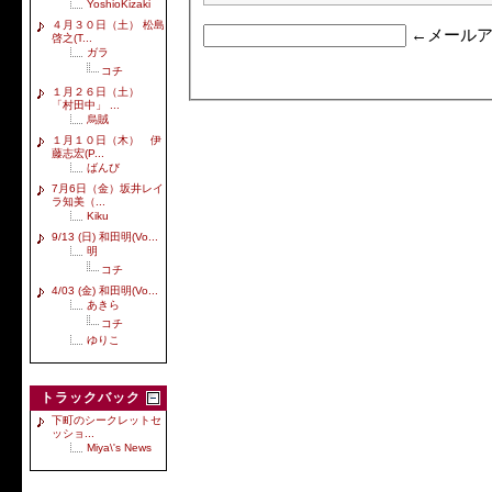
YoshioKizaki
４月３０日（土） 松島
←メールア
啓之(T...
ガラ
コチ
１月２６日（土）
「村田中」 ...
烏賊
１月１０日（木） 伊
藤志宏(P...
ばんび
7月6日（金）坂井レイ
ラ知美（...
Kiku
9/13 (日) 和田明(Vo...
明
コチ
4/03 (金) 和田明(Vo...
あきら
コチ
ゆりこ
トラックバック
下町のシークレットセ
ッショ...
Miya\'s News