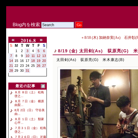
Blog内を検索
« 8/18 (木) 加納奈実(As) 石井彰
2016.8
S
M
T
W
T
F
S
8/19 (金) 太田剣(As) 荻原亮(G) 
1
2
3
4
5
6
7
8
9
10
11
12
13
太田剣(As) 荻原亮(G) 米木康志(B)
14
15
16
17
18
19
20
21
22
23
24
25
26
27
28
29
30
31
最近の記事
８月 ８日（土） 松島
啓之...
８月 ７日（金） 横原
由梨...
8月 2日（日） 守谷美
由...
８月 １日（土） 類家
心平...
７月３１日（金） 松島
啓之...
７月２６日（日） 近藤