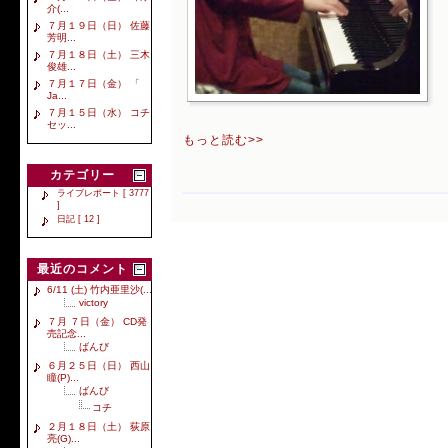
介(...
７月１９日（日） 佐藤
芳明...
７月１８日（土） 三木
俊雄...
７月１７日（金） 「
Ja...
７月１５日（水） コチ
セッ...
もっと読む>>
カテゴリー
ライブレポート [ 3777
]
日記 [ 12 ]
最近のコメント
6/11 (土) 竹内亜里沙(...
victory
７月 ７日（金） CD発
売記念...
ばんび
６月２５日（日） 西山
瞳(P)...
ばんび
コチ
２月１８日（土） 荻原
亮(G)...