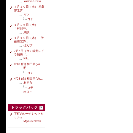
YoshioKizaki
４月３０日（土） 松島
啓之(T...
ガラ
コチ
１月２６日（土）
「村田中」 ...
烏賊
１月１０日（木） 伊
藤志宏(P...
ばんび
7月6日（金）坂井レイ
ラ知美（...
Kiku
9/13 (日) 和田明(Vo...
明
コチ
4/03 (金) 和田明(Vo...
あきら
コチ
ゆりこ
トラックバック
下町のシークレットセ
ッショ...
Miya\'s News