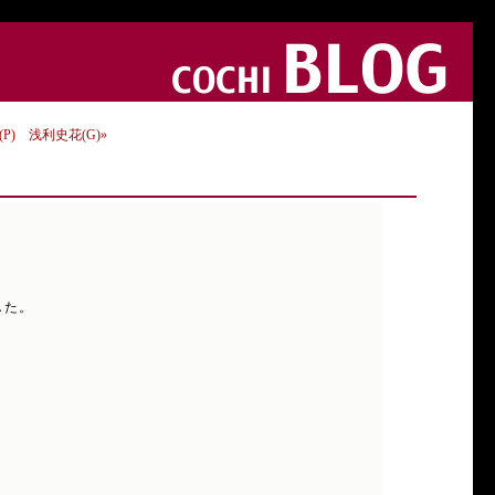
) 浅利史花(G)»
した。