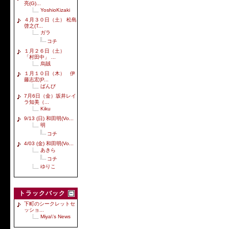
亮(G)...
YoshioKizaki
４月３０日（土） 松島
啓之(T...
ガラ
コチ
１月２６日（土）
「村田中」 ...
烏賊
１月１０日（木） 伊
藤志宏(P...
ばんび
7月6日（金）坂井レイ
ラ知美（...
Kiku
9/13 (日) 和田明(Vo...
明
コチ
4/03 (金) 和田明(Vo...
あきら
コチ
ゆりこ
トラックバック
下町のシークレットセ
ッショ...
Miya\'s News