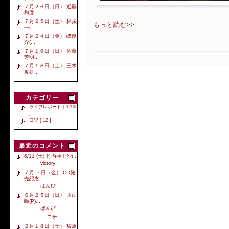
７月２６日（日） 近藤
和彦...
７月２５日（土） 林栄
もっと読む>>
一(...
７月２４日（金） 峰厚
介(...
７月１９日（日） 佐藤
芳明...
７月１８日（土） 三木
俊雄...
カテゴリー
ライブレポート [ 3790
]
日記 [ 12 ]
最近のコメント
6/11 (土) 竹内亜里沙(...
victory
７月 ７日（金） CD発
売記念...
ばんび
６月２５日（日） 西山
瞳(P)...
ばんび
コチ
２月１８日（土） 荻原