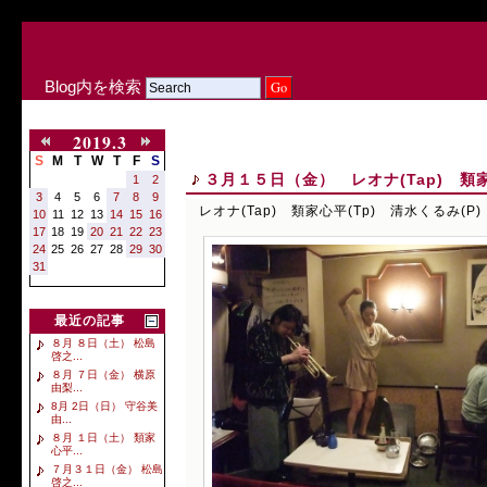
Blog内を検索
2019.3
S
M
T
W
T
F
S
３月１５日（金） レオナ(Tap) 類家
1
2
3
4
5
6
7
8
9
レオナ(Tap) 類家心平(Tp) 清水くるみ(P)
10
11
12
13
14
15
16
17
18
19
20
21
22
23
24
25
26
27
28
29
30
31
最近の記事
８月 ８日（土） 松島
啓之...
８月 ７日（金） 横原
由梨...
8月 2日（日） 守谷美
由...
８月 １日（土） 類家
心平...
７月３１日（金） 松島
啓之...