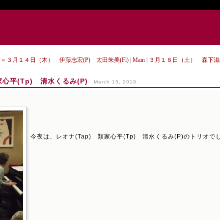
« ３月１４日（木） 伊藤志宏(P) 太田朱美(Fl)
|
Main
|
３月１６日（土） 森下滋(P
心平(Tp) 清水くるみ(P)
March 15, 2019
今夜は、レオナ(Tap) 類家心平(Tp) 清水くるみ(P)のトリオで