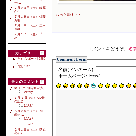
一(...
７月２４日（金） 峰厚
介(...
もっと読む>>
７月１９日（日） 佐藤
芳明...
７月１８日（土） 三木
俊雄...
７月１７日（金） 「
Ja...
コメントをどうぞ。
名
カテゴリー
Comment Form
ライブレポート [ 3789
]
日記 [ 12 ]
名前(ペンネーム):
ホームページ:
最近のコメント
6/11 (土) 竹内亜里沙(...
victory
７月 ７日（金） CD発
売記念...
ばんび
６月２５日（日） 西山
瞳(P)...
ばんび
コチ
２月１８日（土） 荻原
亮(G)...