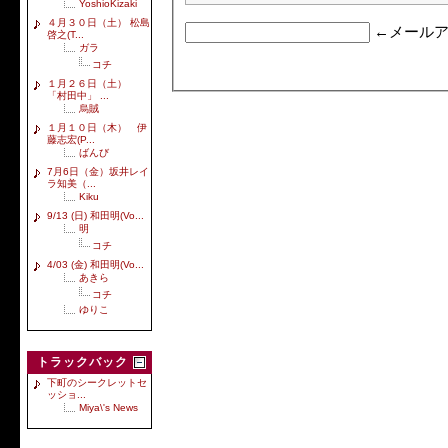
YoshioKizaki
４月３０日（土） 松島
←メールア
啓之(T...
ガラ
コチ
１月２６日（土）
「村田中」 ...
烏賊
１月１０日（木） 伊
藤志宏(P...
ばんび
7月6日（金）坂井レイ
ラ知美（...
Kiku
9/13 (日) 和田明(Vo...
明
コチ
4/03 (金) 和田明(Vo...
あきら
コチ
ゆりこ
トラックバック
下町のシークレットセ
ッショ...
Miya\'s News