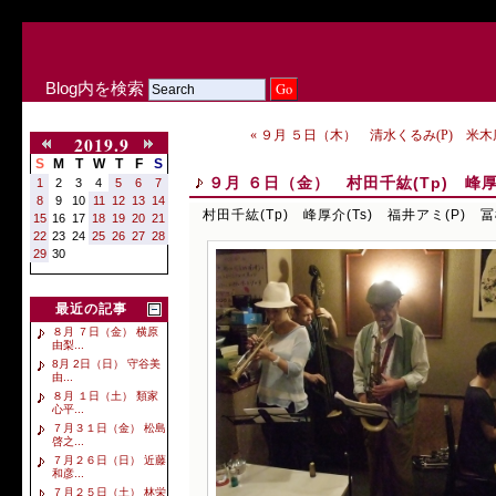
Blog内を検索
« ９月 ５日（木） 清水くるみ(P) 米木康
2019.9
S
M
T
W
T
F
S
９月 ６日（金） 村田千紘(Tp) 峰厚介
1
2
3
4
5
6
7
8
9
10
11
12
13
14
村田千紘(Tp) 峰厚介(Ts) 福井アミ(P) 冨
15
16
17
18
19
20
21
22
23
24
25
26
27
28
29
30
最近の記事
８月 ７日（金） 横原
由梨...
8月 2日（日） 守谷美
由...
８月 １日（土） 類家
心平...
７月３１日（金） 松島
啓之...
７月２６日（日） 近藤
和彦...
７月２５日（土） 林栄