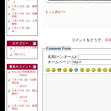
一(...
７月２４日（金） 峰厚
介(...
もっと読む>>
７月１９日（日） 佐藤
芳明...
７月１８日（土） 三木
俊雄...
７月１７日（金） 「
Ja...
コメントをどうぞ。
名
カテゴリー
Comment Form
ライブレポート [ 3789
]
日記 [ 12 ]
名前(ペンネーム):
ホームページ:
最近のコメント
6/11 (土) 竹内亜里沙(...
victory
７月 ７日（金） CD発
売記念...
ばんび
６月２５日（日） 西山
瞳(P)...
ばんび
コチ
２月１８日（土） 荻原
亮(G)...