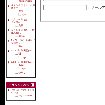
YoshioKizaki
４月３０日（土） 松島
←メールア
啓之(T...
ガラ
コチ
１月２６日（土）
「村田中」 ...
烏賊
１月１０日（木） 伊
藤志宏(P...
ばんび
7月6日（金）坂井レイ
ラ知美（...
Kiku
9/13 (日) 和田明(Vo...
明
コチ
4/03 (金) 和田明(Vo...
あきら
コチ
ゆりこ
トラックバック
下町のシークレットセ
ッショ...
Miya\'s News