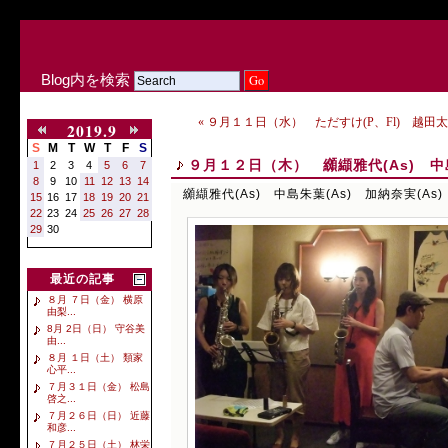
Blog内を検索
« ９月１１日（水） ただすけ(P、Fl) 越田太郎
2019.9
S
M
T
W
T
F
S
９月１２日（木） 纐纈雅代(As) 中島
1
2
3
4
5
6
7
8
9
10
11
12
13
14
纐纈雅代(As) 中島朱葉(As) 加納奈実(As)
15
16
17
18
19
20
21
22
23
24
25
26
27
28
29
30
最近の記事
８月 ７日（金） 横原
由梨...
8月 2日（日） 守谷美
由...
８月 １日（土） 類家
心平...
７月３１日（金） 松島
啓之...
７月２６日（日） 近藤
和彦...
７月２５日（土） 林栄