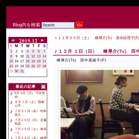
Blog内を検索
« １１月３０日（土） 峰厚介(Ts) 清水絵理子(P
2019.12
S
M
T
W
T
F
S
１２月 １日（日） 峰厚介(Ts) 田中
1
2
3
4
5
6
7
8
9
10
11
12
13
14
峰厚介(Ts) 田中菜緒子(P)
15
16
17
18
19
20
21
22
23
24
25
26
27
28
29
30
31
最近の記事
8月 2日（日） 守谷美
由...
８月 １日（土） 類家
心平...
７月３１日（金） 松島
啓之...
７月２６日（日） 近藤
和彦...
７月２５日（土） 林栄
一(...
７月２４日（金） 峰厚