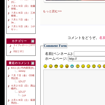
介(...
７月１９日（日） 佐藤
芳明...
もっと読む>>
７月１８日（土） 三木
俊雄...
７月１７日（金） 「
Ja...
７月１５日（水） コチ
セッ...
コメントをどうぞ。
名
カテゴリー
Comment Form
ライブレポート [ 3777
]
日記 [ 12 ]
名前(ペンネーム):
ホームページ:
最近のコメント
6/11 (土) 竹内亜里沙(...
victory
７月 ７日（金） CD発
売記念...
ばんび
６月２５日（日） 西山
瞳(P)...
ばんび
コチ
２月１８日（土） 荻原
亮(G)...