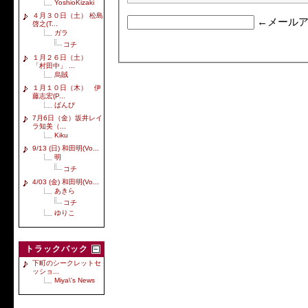
YoshioKizaki
４月３０日（土） 松島
←メールア
啓之(T...
ガラ
コチ
１月２６日（土）
「村田中」 ...
烏賊
１月１０日（木） 伊
藤志宏(P...
ばんび
7月6日（金）坂井レイ
ラ知美（...
Kiku
9/13 (日) 和田明(Vo...
明
コチ
4/03 (金) 和田明(Vo...
あきら
コチ
ゆりこ
トラックバック
下町のシークレットセ
ッショ...
Miya\'s News