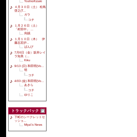
YoshioKizaki
４月３０日（土） 松島
啓之(T...
ガラ
コチ
１月２６日（土）
「村田中」 ...
烏賊
１月１０日（木） 伊
藤志宏(P...
ばんび
7月6日（金）坂井レイ
ラ知美（...
Kiku
9/13 (日) 和田明(Vo...
明
コチ
4/03 (金) 和田明(Vo...
あきら
コチ
ゆりこ
トラックバック
下町のシークレットセ
ッショ...
Miya\'s News