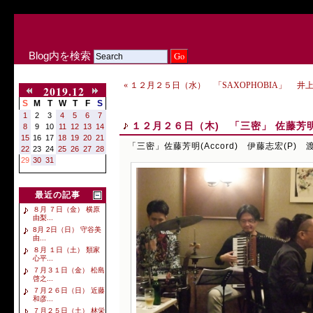
Blog内を検索
« １２月２５日（水） 「SAXOPHOBIA」 井上JUJU
2019.12
S
M
T
W
T
F
S
1
2
3
4
5
6
7
１２月２６日（木) 「三密」 佐藤芳明(A
8
9
10
11
12
13
14
15
16
17
18
19
20
21
「三密」佐藤芳明(Accord) 伊藤志宏(P) 渡
22
23
24
25
26
27
28
29
30
31
最近の記事
８月 ７日（金） 横原
由梨...
8月 2日（日） 守谷美
由...
８月 １日（土） 類家
心平...
７月３１日（金） 松島
啓之...
７月２６日（日） 近藤
和彦...
７月２５日（土） 林栄