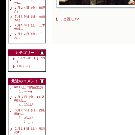
一(...
７月２４日（金） 峰厚
介(...
７月１９日（日） 佐藤
もっと読む>>
芳明...
７月１８日（土） 三木
俊雄...
７月１７日（金） 「
Ja...
カテゴリー
ライブレポート [ 3789
]
日記 [ 12 ]
最近のコメント
6/11 (土) 竹内亜里沙(...
victory
７月 ７日（金） CD発
売記念...
ばんび
６月２５日（日） 西山
瞳(P)...
ばんび
コチ
２月１８日（土） 荻原
亮(G)...