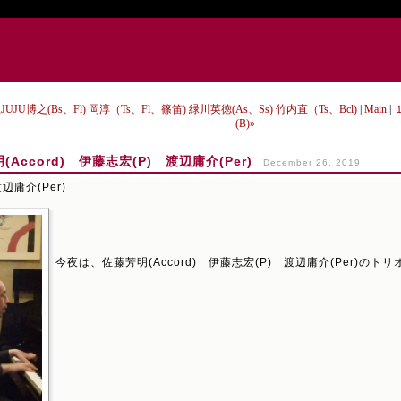
博之(Bs、Fl) 岡淳（Ts、Fl、篠笛) 緑川英徳(As、Ss) 竹内直（Ts、Bcl)
|
Main
|
(B)»
ccord) 伊藤志宏(P) 渡辺庸介(Per)
December 26, 2019
辺庸介(Per)
今夜は、佐藤芳明(Accord) 伊藤志宏(P) 渡辺庸介(Per)の