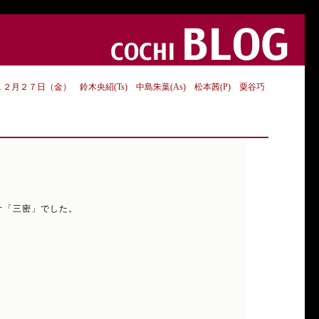
１２月２７日（金） 鈴木央紹(Ts) 中島朱葉(As) 松本茜(P) 粟谷巧
トリオ「三密」でした。