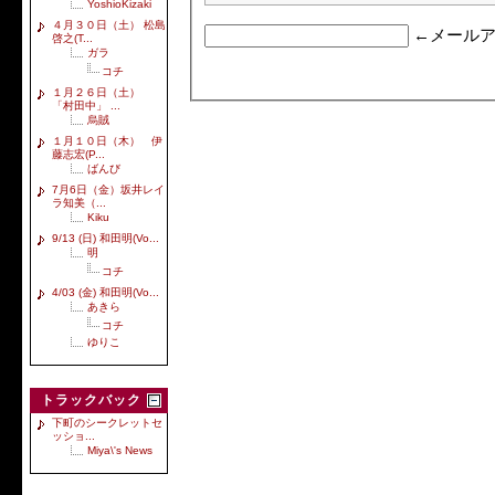
YoshioKizaki
４月３０日（土） 松島
←メールア
啓之(T...
ガラ
コチ
１月２６日（土）
「村田中」 ...
烏賊
１月１０日（木） 伊
藤志宏(P...
ばんび
7月6日（金）坂井レイ
ラ知美（...
Kiku
9/13 (日) 和田明(Vo...
明
コチ
4/03 (金) 和田明(Vo...
あきら
コチ
ゆりこ
トラックバック
下町のシークレットセ
ッショ...
Miya\'s News