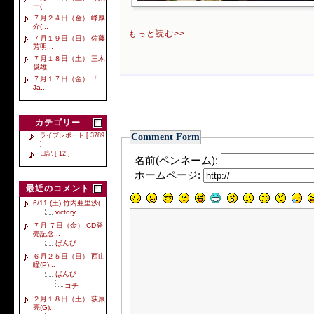
一(...
７月２４日（金） 峰厚
介(...
もっと読む>>
７月１９日（日） 佐藤
芳明...
７月１８日（土） 三木
俊雄...
７月１７日（金） 「
Ja...
カテゴリー
Comment Form
ライブレポート [ 3789
]
日記 [ 12 ]
名前(ペンネーム):
ホームページ:
最近のコメント
6/11 (土) 竹内亜里沙(...
victory
７月 ７日（金） CD発
売記念...
ばんび
６月２５日（日） 西山
瞳(P)...
ばんび
コチ
２月１８日（土） 荻原
亮(G)...