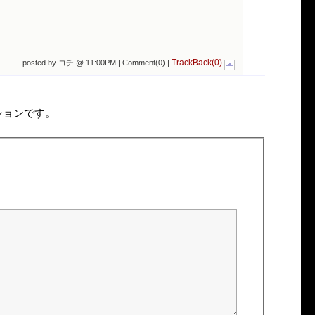
TrackBack(0)
— posted by コチ @ 11:00PM |
Comment(0)
|
ションです。