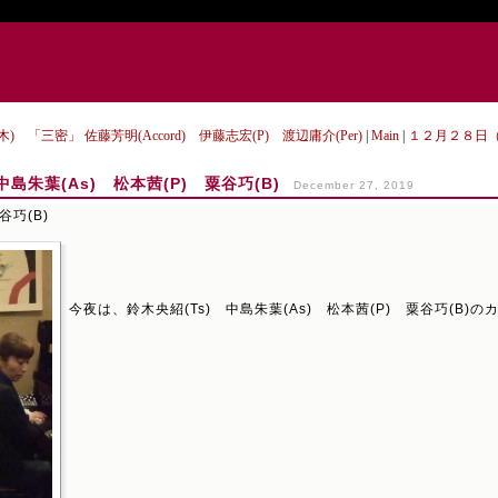
) 「三密」 佐藤芳明(Accord) 伊藤志宏(P) 渡辺庸介(Per)
|
Main
|
１２月２８日（
島朱葉(As) 松本茜(P) 粟谷巧(B)
December 27, 2019
谷巧(B)
今夜は、鈴木央紹(Ts) 中島朱葉(As) 松本茜(P) 粟谷巧(B)