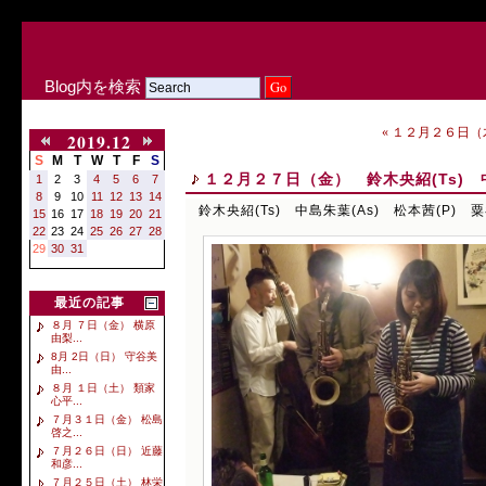
Blog内を検索
« １２月２６日（木
2019.12
S
M
T
W
T
F
S
１２月２７日（金） 鈴木央紹(Ts) 中
1
2
3
4
5
6
7
8
9
10
11
12
13
14
鈴木央紹(Ts) 中島朱葉(As) 松本茜(P) 粟
15
16
17
18
19
20
21
22
23
24
25
26
27
28
29
30
31
最近の記事
８月 ７日（金） 横原
由梨...
8月 2日（日） 守谷美
由...
８月 １日（土） 類家
心平...
７月３１日（金） 松島
啓之...
７月２６日（日） 近藤
和彦...
７月２５日（土） 林栄