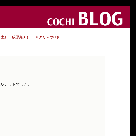
土） 荻原亮(G) ユキアリマサ(P)»
のカルテットでした。