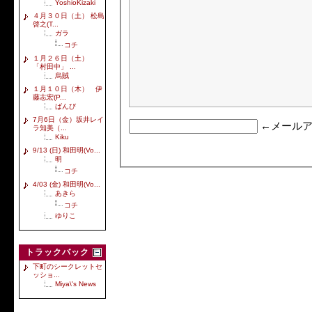
YoshioKizaki
４月３０日（土） 松島
啓之(T...
ガラ
コチ
１月２６日（土）
「村田中」 ...
烏賊
１月１０日（木） 伊
藤志宏(P...
ばんび
7月6日（金）坂井レイ
←メールア
ラ知美（...
Kiku
9/13 (日) 和田明(Vo...
明
コチ
4/03 (金) 和田明(Vo...
あきら
コチ
ゆりこ
トラックバック
下町のシークレットセ
ッショ...
Miya\'s News