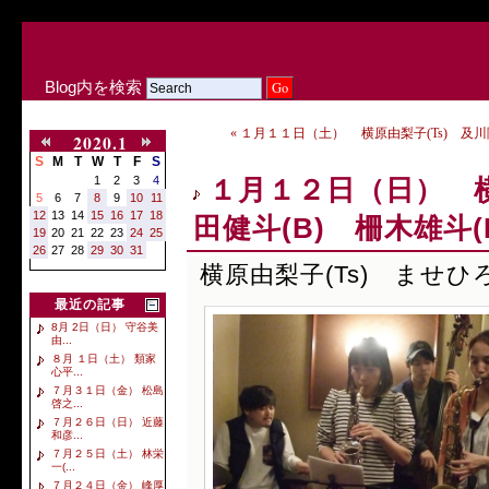
Blog内を検索
« １月１１日（土） 横原由梨子(Ts) 及川陽
2020.1
S
M
T
W
T
F
S
1
2
3
4
１月１２日（日） 横
5
6
7
8
9
10
11
12
13
14
15
16
17
18
田健斗(B) 柵木雄斗(D
19
20
21
22
23
24
25
26
27
28
29
30
31
横原由梨子(Ts) ませひろ
最近の記事
8月 2日（日） 守谷美
由...
８月 １日（土） 類家
心平...
７月３１日（金） 松島
啓之...
７月２６日（日） 近藤
和彦...
７月２５日（土） 林栄
一(...
７月２４日（金） 峰厚