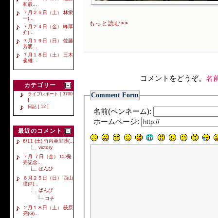
和彦...
７月２５日（土） 林栄
一(...
もっと読む>>
７月２４日（金） 峰厚
介(...
７月１９日（日） 佐藤
芳明...
７月１８日（土） 三木
俊雄...
コメントをどうぞ。
名
カテゴリー
Comment Form
ライブレポート [ 3790
]
日記 [ 12 ]
名前(ペンネーム):
ホームページ:
最近のコメント
6/11 (土) 竹内亜里沙(...
victory
７月 ７日（金） CD発
売記念...
ばんび
６月２５日（日） 西山
瞳(P)...
ばんび
コチ
２月１８日（土） 荻原
亮(G)...