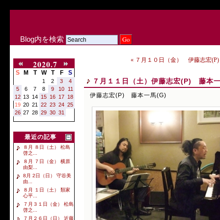
Blog内を検索
« ７月１０日（金） 伊藤志宏(P)
2020.7
S
M
T
W
T
F
S
７月１１日（土）伊藤志宏(P) 藤本一
1
2
3
4
5
6
7
8
9
10
11
伊藤志宏(P) 藤本一馬(G)
12
13
14
15
16
17
18
19
20
21
22
23
24
25
26
27
28
29
30
31
最近の記事
８月 ８日（土） 松島
啓之...
８月 ７日（金） 横原
由梨...
8月 2日（日） 守谷美
由...
８月 １日（土） 類家
心平...
７月３１日（金） 松島
啓之...
７月２６日（日） 近藤