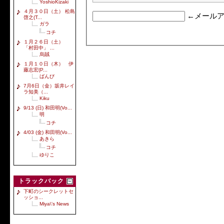
YoshioKizaki
４月３０日（土） 松島
←メールア
啓之(T...
ガラ
コチ
１月２６日（土）
「村田中」 ...
烏賊
１月１０日（木） 伊
藤志宏(P...
ばんび
7月6日（金）坂井レイ
ラ知美（...
Kiku
9/13 (日) 和田明(Vo...
明
コチ
4/03 (金) 和田明(Vo...
あきら
コチ
ゆりこ
トラックバック
下町のシークレットセ
ッショ...
Miya\'s News