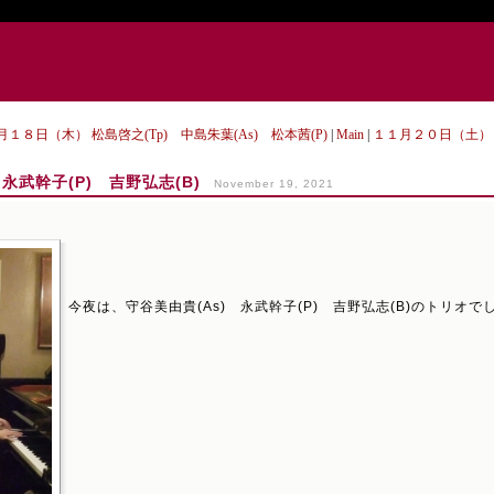
１月１８日（木） 松島啓之(Tp) 中島朱葉(As) 松本茜(P)
|
Main
|
１１月２０日（土） 峰
永武幹子(P) 吉野弘志(B)
November 19, 2021
今夜は、守谷美由貴(As) 永武幹子(P) 吉野弘志(B)のトリオで