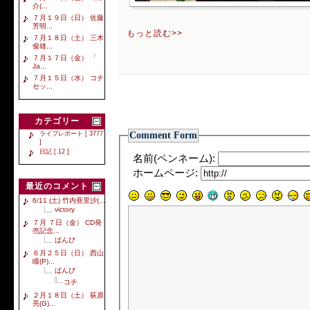
介(...
７月１９日（日） 佐藤
芳明...
もっと読む>>
７月１８日（土） 三木
俊雄...
７月１７日（金） 「
Ja...
７月１５日（水） コチ
セッ...
カテゴリー
Comment Form
ライブレポート [ 3777
]
日記 [ 12 ]
名前(ペンネーム):
ホームページ:
最近のコメント
6/11 (土) 竹内亜里沙(...
victory
７月 ７日（金） CD発
売記念...
ばんび
６月２５日（日） 西山
瞳(P)...
ばんび
コチ
２月１８日（土） 荻原
亮(G)...