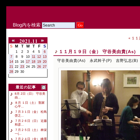
Blog内を検索
« １
2021.11
S
M
T
W
T
F
S
１１月１９日（金） 守谷美由貴(As) 
1
2
3
4
5
6
7
8
9
10
11
12
13
守谷美由貴(As) 永武幹子(P) 吉野弘志(B)
14
15
16
17
18
19
20
21
22
23
24
25
26
27
28
29
30
最近の記事
8月 2日（日） 守谷美
由...
８月 １日（土） 類家
心平...
７月３１日（金） 松島
啓之...
７月２６日（日） 近藤
和彦...
７月２５日（土） 林栄
一(...
７月２４日（金） 峰厚