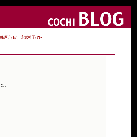
厚介(Ts) 永武幹子(P)»
した。