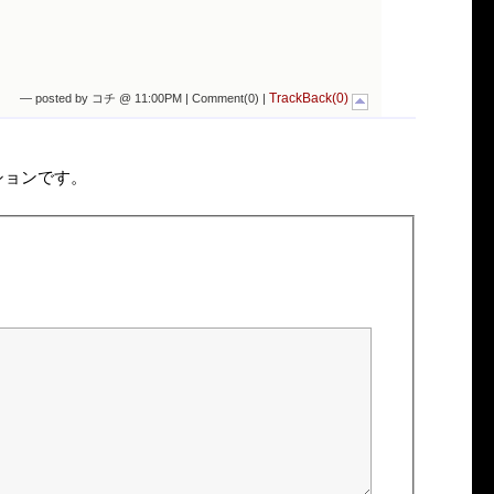
TrackBack(0)
— posted by コチ @ 11:00PM |
Comment(0)
|
ションです。