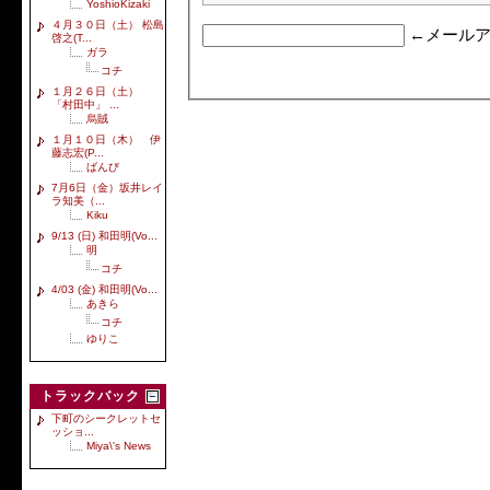
YoshioKizaki
４月３０日（土） 松島
←メールア
啓之(T...
ガラ
コチ
１月２６日（土）
「村田中」 ...
烏賊
１月１０日（木） 伊
藤志宏(P...
ばんび
7月6日（金）坂井レイ
ラ知美（...
Kiku
9/13 (日) 和田明(Vo...
明
コチ
4/03 (金) 和田明(Vo...
あきら
コチ
ゆりこ
トラックバック
下町のシークレットセ
ッショ...
Miya\'s News