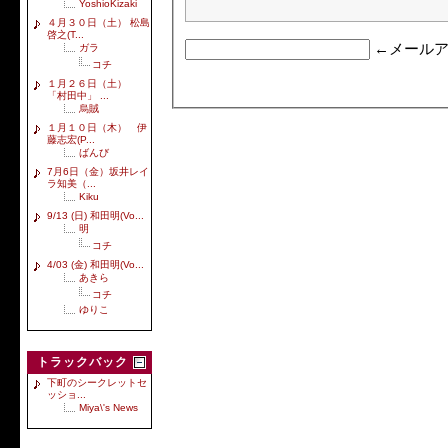
YoshioKizaki
４月３０日（土） 松島
啓之(T...
←メールア
ガラ
コチ
１月２６日（土）
「村田中」 ...
烏賊
１月１０日（木） 伊
藤志宏(P...
ばんび
7月6日（金）坂井レイ
ラ知美（...
Kiku
9/13 (日) 和田明(Vo...
明
コチ
4/03 (金) 和田明(Vo...
あきら
コチ
ゆりこ
トラックバック
下町のシークレットセ
ッショ...
Miya\'s News