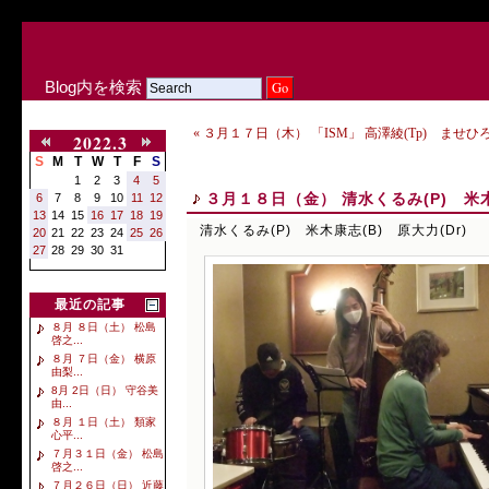
Blog内を検索
« ３月１７日（木） 「ISM」 高澤綾(Tp) ませひろ
2022.3
S
M
T
W
T
F
S
1
2
3
4
5
３月１８日（金） 清水くるみ(P) 米木
6
7
8
9
10
11
12
13
14
15
16
17
18
19
清水くるみ(P) 米木康志(B) 原大力(Dr)
20
21
22
23
24
25
26
27
28
29
30
31
最近の記事
８月 ８日（土） 松島
啓之...
８月 ７日（金） 横原
由梨...
8月 2日（日） 守谷美
由...
８月 １日（土） 類家
心平...
７月３１日（金） 松島
啓之...
７月２６日（日） 近藤