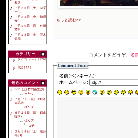
和彦...
７月２５日（土） 林栄
一(...
７月２４日（金） 峰厚
もっと読む>>
介(...
７月１９日（日） 佐藤
芳明...
７月１８日（土） 三木
俊雄...
カテゴリー
コメントをどうぞ。
名
ライブレポート [ 3790
]
Comment Form
日記 [ 12 ]
名前(ペンネーム):
ホームページ:
最近のコメント
6/11 (土) 竹内亜里沙(...
victory
７月 ７日（金） CD発
売記念...
ばんび
６月２５日（日） 西山
瞳(P)...
ばんび
コチ
２月１８日（土） 荻原
亮(G)...