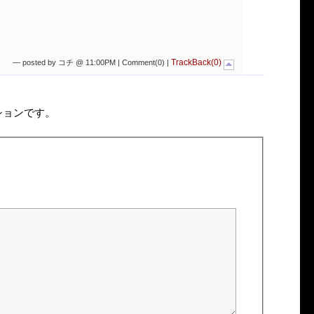
TrackBack(0)
— posted by コチ @ 11:00PM |
Comment(0)
|
ションです。