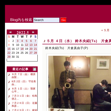
Blog内を検索
« ５月
2022.5
S
M
T
W
T
F
S
５月 ４日（水） 鈴木央紹(Ts) 片倉真
1
2
3
4
5
6
7
8
9
10
11
12
13
14
鈴木央紹(Ts) 片倉真由子(P)
15
16
17
18
19
20
21
22
23
24
25
26
27
28
29
30
31
最近の記事
８月 ７日（金） 横原
由梨...
8月 2日（日） 守谷美
由...
８月 １日（土） 類家
心平...
７月３１日（金） 松島
啓之...
７月２６日（日） 近藤
和彦...
７月２５日（土） 林栄