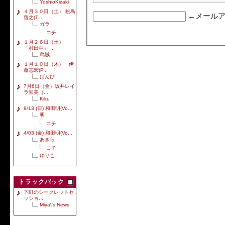
YoshioKizaki
４月３０日（土） 松島
←メールア
啓之(T...
ガラ
コチ
１月２６日（土）
「村田中」 ...
烏賊
１月１０日（木） 伊
藤志宏(P...
ばんび
7月6日（金）坂井レイ
ラ知美（...
Kiku
9/13 (日) 和田明(Vo...
明
コチ
4/03 (金) 和田明(Vo...
あきら
コチ
ゆりこ
トラックバック
下町のシークレットセ
ッショ...
Miya\'s News