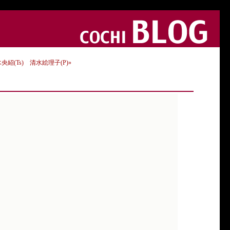
央紹(Ts) 清水絵理子(P)»