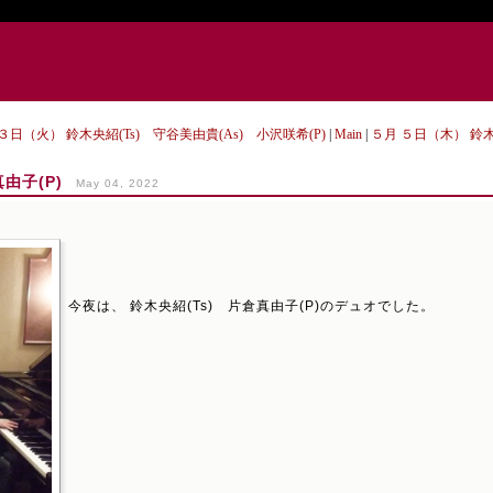
 ３日（火） 鈴木央紹(Ts) 守谷美由貴(As) 小沢咲希(P)
|
Main
|
５月 ５日（木） 鈴木
由子(P)
May 04, 2022
今夜は、 鈴木央紹(Ts) 片倉真由子(P)のデュオでした。