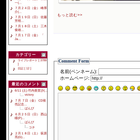
一(...
７月２４日（金） 峰厚
介(...
もっと読む>>
７月１９日（日） 佐藤
芳明...
７月１８日（土） 三木
俊雄...
７月１７日（金） 「
Ja...
カテゴリー
Comment Form
ライブレポート [ 3789
]
日記 [ 12 ]
名前(ペンネーム):
ホームページ:
最近のコメント
6/11 (土) 竹内亜里沙(...
victory
７月 ７日（金） CD発
売記念...
ばんび
６月２５日（日） 西山
瞳(P)...
ばんび
コチ
２月１８日（土） 荻原
亮(G)...