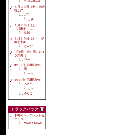
YoshioKizaki
４月３０日（土） 松島
啓之(T...
ガラ
コチ
１月２６日（土）
「村田中」 ...
烏賊
１月１０日（木） 伊
藤志宏(P...
ばんび
7月6日（金）坂井レイ
ラ知美（...
Kiku
9/13 (日) 和田明(Vo...
明
コチ
4/03 (金) 和田明(Vo...
あきら
コチ
ゆりこ
トラックバック
下町のシークレットセ
ッショ...
Miya\'s News