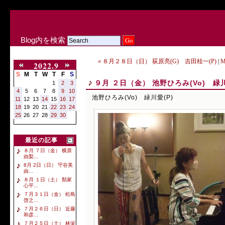
Blog内を検索
« ８月２８日（日） 荻原亮(G) 吉田桂一(P)
|
M
2022.9
S
M
T
W
T
F
S
９月 ２日（金） 池野ひろみ(Vo) 緑川
1
2
3
4
5
6
7
8
9
10
池野ひろみ(Vo) 緑川愛(P)
11
12
13
14
15
16
17
18
19
20
21
22
23
24
25
26
27
28
29
30
最近の記事
８月 ７日（金） 横原
由梨...
8月 2日（日） 守谷美
由...
８月 １日（土） 類家
心平...
７月３１日（金） 松島
啓之...
７月２６日（日） 近藤
和彦...
７月２５日（土） 林栄