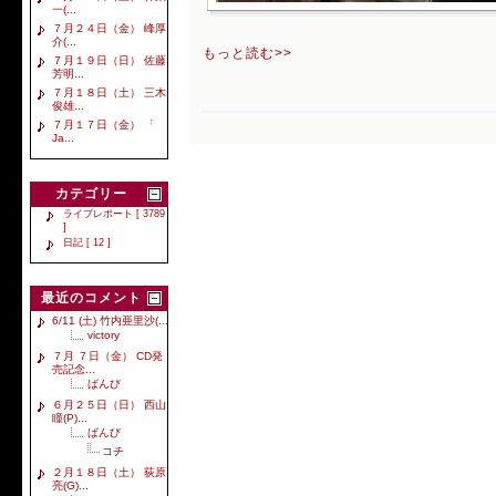
一(...
７月２４日（金） 峰厚
介(...
もっと読む>>
７月１９日（日） 佐藤
芳明...
７月１８日（土） 三木
俊雄...
７月１７日（金） 「
Ja...
カテゴリー
ライブレポート [ 3789
]
日記 [ 12 ]
最近のコメント
6/11 (土) 竹内亜里沙(...
victory
７月 ７日（金） CD発
売記念...
ばんび
６月２５日（日） 西山
瞳(P)...
ばんび
コチ
２月１８日（土） 荻原
亮(G)...