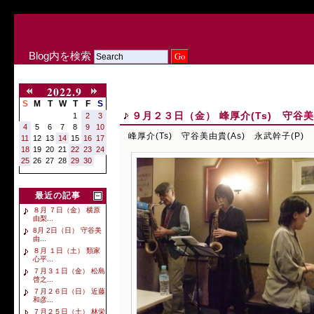
Blog内を検索
2022.9
S
M
T
W
T
F
S
９月２３日（金） 峰厚介(Ts) 守谷美由
1
2
3
4
5
6
7
8
9
10
峰厚介(Ts) 守谷美由貴(As) 永武幹子(P)
11
12
13
14
15
16
17
18
19
20
21
22
23
24
25
26
27
28
29
30
最近の記事
８月 ７日（金） 横原
由梨...
8月 2日（日） 守谷美
由...
８月 １日（土） 類家
心平...
７月３１日（金） 松島
啓之...
７月２６日（日） 近藤
和彦...
７月２５日（土） 林栄