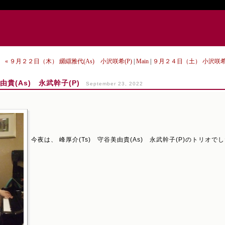
« ９月２２日（木） 纐纈雅代(As) 小沢咲希(P)
|
Main
|
９月２４日（土） 小沢咲希(P
貴(As) 永武幹子(P)
September 23, 2022
今夜は、 峰厚介(Ts) 守谷美由貴(As) 永武幹子(P)のトリオで