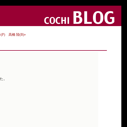
) 高橋 陸(B)»
した。