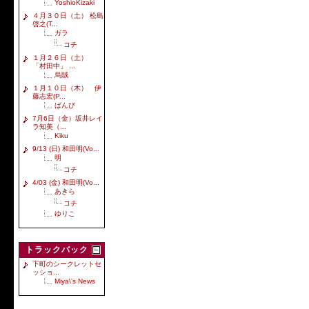
YoshioKizaki
４月３０日（土） 松島
啓之(T...
ガラ
コチ
１月２６日（土）
「村田中」 ...
烏賊
１月１０日（木） 伊
藤志宏(P...
ばんび
7月6日（金）坂井レイ
ラ知美（...
Kiku
9/13 (日) 和田明(Vo...
明
コチ
4/03 (金) 和田明(Vo...
あきら
コチ
ゆりこ
トラックバック
下町のシークレットセ
ッショ...
Miya\'s News