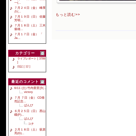
一(...
７月２４日（金） 峰厚
介(...
もっと読む>>
７月１９日（日） 佐藤
芳明...
７月１８日（土） 三木
俊雄...
７月１７日（金） 「
Ja...
カテゴリー
ライブレポート [ 3789
]
日記 [ 12 ]
最近のコメント
6/11 (土) 竹内亜里沙(...
victory
７月 ７日（金） CD発
売記念...
ばんび
６月２５日（日） 西山
瞳(P)...
ばんび
コチ
２月１８日（土） 荻原
亮(G)...