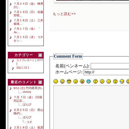
７月２４日（金） 峰厚
介(...
７月１９日（日） 佐藤
もっと読む>>
芳明...
７月１８日（土） 三木
俊雄...
７月１７日（金） 「
Ja...
７月１５日（水） コチ
セッ...
カテゴリー
Comment Form
ライブレポート [ 3777
]
名前(ペンネーム):
日記 [ 12 ]
ホームページ:
最近のコメント
6/11 (土) 竹内亜里沙(...
victory
７月 ７日（金） CD発
売記念...
ばんび
６月２５日（日） 西山
瞳(P)...
ばんび
コチ
２月１８日（土） 荻原