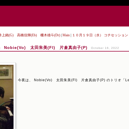
上銘(G) 高橋佳輝(Eb) 柵木雄斗(Dr)
|
Main
|
１０月１９日（水） コチセッション 松本
Nobie(Vo) 太田朱美(Fl) 片倉真由子(P)
October 16, 2022
今夜は、 Nobie(Vo) 太田朱美(Fl) 片倉真由子(P) のトリオ「L