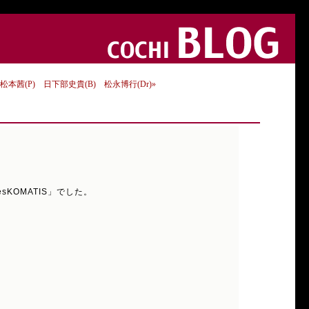
茜(P) 日下部史貴(B) 松永博行(Dr)»
esKOMATIS」でした。