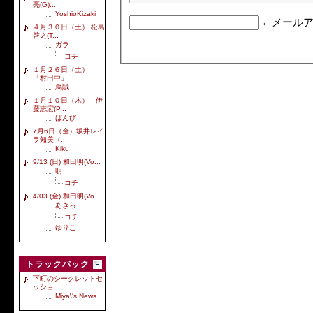
亮(G)...
YoshioKizaki
←メールア
４月３０日（土） 松島
啓之(T...
ガラ
コチ
１月２６日（土）
「村田中」 ...
烏賊
１月１０日（木） 伊
藤志宏(P...
ばんび
7月6日（金）坂井レイ
ラ知美（...
Kiku
9/13 (日) 和田明(Vo...
明
コチ
4/03 (金) 和田明(Vo...
あきら
コチ
ゆりこ
トラックバック
下町のシークレットセ
ッショ...
Miya\'s News