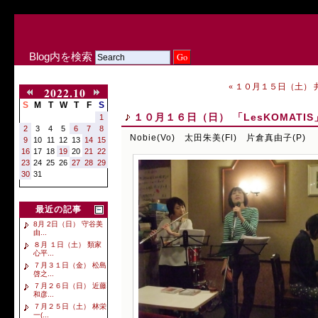
Blog内を検索
« １０月１５日（土） 井
2022.10
S
M
T
W
T
F
S
１０月１６日（日） 「LesKOMATIS」 
1
2
3
4
5
6
7
8
Nobie(Vo) 太田朱美(Fl) 片倉真由子(P)
9
10
11
12
13
14
15
16
17
18
19
20
21
22
23
24
25
26
27
28
29
30
31
最近の記事
8月 2日（日） 守谷美
由...
８月 １日（土） 類家
心平...
７月３１日（金） 松島
啓之...
７月２６日（日） 近藤
和彦...
７月２５日（土） 林栄
一(...