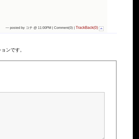
TrackBack(0)
— posted by コチ @ 11:00PM |
Comment(0)
|
ションです。