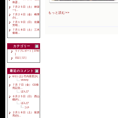
和彦...
７月２５日（土） 林栄
一(...
もっと読む>>
７月２４日（金） 峰厚
介(...
７月１９日（日） 佐藤
芳明...
７月１８日（土） 三木
俊雄...
カテゴリー
ライブレポート [ 3790
]
日記 [ 12 ]
最近のコメント
6/11 (土) 竹内亜里沙(...
victory
７月 ７日（金） CD発
売記念...
ばんび
６月２５日（日） 西山
瞳(P)...
ばんび
コチ
２月１８日（土） 荻原
亮(G)...