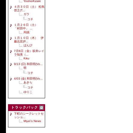
YoshioKizaki
４月３０日（土） 松島
啓之(T...
ガラ
コチ
１月２６日（土）
「村田中」 ...
烏賊
１月１０日（木） 伊
藤志宏(P...
ばんび
7月6日（金）坂井レイ
ラ知美（...
Kiku
9/13 (日) 和田明(Vo...
明
コチ
4/03 (金) 和田明(Vo...
あきら
コチ
ゆりこ
トラックバック
下町のシークレットセ
ッショ...
Miya\'s News