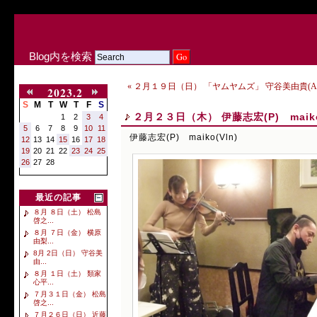
Blog内を検索
« ２月１９日（日） 「ヤムヤムズ」 守谷美由貴(As
2023.2
S
M
T
W
T
F
S
２月２３日（木） 伊藤志宏(P) maiko(
1
2
3
4
5
6
7
8
9
10
11
伊藤志宏(P) maiko(Vln)
12
13
14
15
16
17
18
19
20
21
22
23
24
25
26
27
28
最近の記事
８月 ８日（土） 松島
啓之...
８月 ７日（金） 横原
由梨...
8月 2日（日） 守谷美
由...
８月 １日（土） 類家
心平...
７月３１日（金） 松島
啓之...
７月２６日（日） 近藤