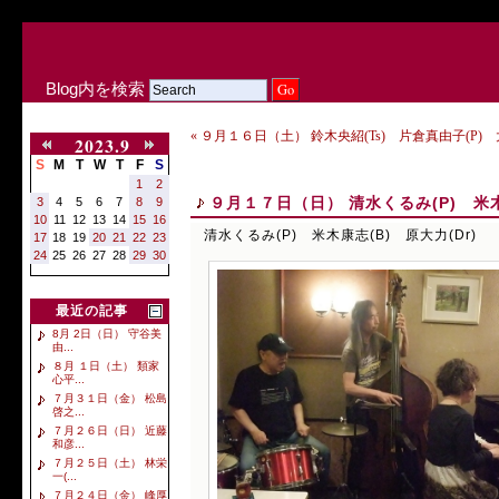
Blog内を検索
« ９月１６日（土） 鈴木央紹(Ts) 片倉真由子(P) 大槻
2023.9
S
M
T
W
T
F
S
1
2
９月１７日（日） 清水くるみ(P) 米木
3
4
5
6
7
8
9
10
11
12
13
14
15
16
清水くるみ(P) 米木康志(B) 原大力(Dr)
17
18
19
20
21
22
23
24
25
26
27
28
29
30
最近の記事
8月 2日（日） 守谷美
由...
８月 １日（土） 類家
心平...
７月３１日（金） 松島
啓之...
７月２６日（日） 近藤
和彦...
７月２５日（土） 林栄
一(...
７月２４日（金） 峰厚