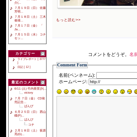
介(...
７月１９日（日） 佐藤
芳明...
７月１８日（土） 三木
もっと読む>>
俊雄...
７月１７日（金） 「
Ja...
７月１５日（水） コチ
セッ...
カテゴリー
コメントをどうぞ。
名
ライブレポート [ 3777
]
Comment Form
日記 [ 12 ]
名前(ペンネーム):
ホームページ:
最近のコメント
6/11 (土) 竹内亜里沙(...
victory
７月 ７日（金） CD発
売記念...
ばんび
６月２５日（日） 西山
瞳(P)...
ばんび
コチ
２月１８日（土） 荻原
亮(G)...