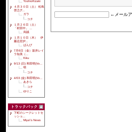
YoshioKizaki
４月３０日（土） 松島
啓之(T...
←メールア
ガラ
コチ
１月２６日（土）
「村田中」 ...
烏賊
１月１０日（木） 伊
藤志宏(P...
ばんび
7月6日（金）坂井レイ
ラ知美（...
Kiku
9/13 (日) 和田明(Vo...
明
コチ
4/03 (金) 和田明(Vo...
あきら
コチ
ゆりこ
トラックバック
下町のシークレットセ
ッショ...
Miya\'s News