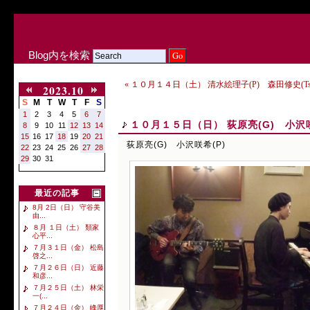
Blog内を検索
« １０月１４日（土） 清水絵理子(P) 森田修史(T
2023.10
S
M
T
W
T
F
S
1
2
3
4
5
6
7
１０月１５日（日） 荻原亮(G) 小沢咲
8
9
10
11
12
13
14
15
16
17
18
19
20
21
荻原亮(G) 小沢咲希(P)
22
23
24
25
26
27
28
29
30
31
最近の記事
8月 2日（日） 守谷美
由...
８月 １日（土） 類家
心平...
７月３１日（金） 松島
啓之...
７月２６日（日） 近藤
和彦...
７月２５日（土） 林栄
一(...
７月２４日（金） 峰厚