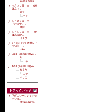
YoshioKizaki
４月３０日（土） 松島
啓之(T...
ガラ
コチ
１月２６日（土）
「村田中」 ...
烏賊
１月１０日（木） 伊
藤志宏(P...
ばんび
7月6日（金）坂井レイ
ラ知美（...
Kiku
9/13 (日) 和田明(Vo...
明
コチ
4/03 (金) 和田明(Vo...
あきら
コチ
ゆりこ
トラックバック
下町のシークレットセ
ッショ...
Miya\'s News