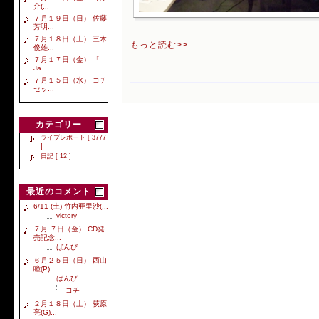
介(...
７月１９日（日） 佐藤
芳明...
７月１８日（土） 三木
もっと読む>>
俊雄...
７月１７日（金） 「
Ja...
７月１５日（水） コチ
セッ...
カテゴリー
ライブレポート [ 3777
]
日記 [ 12 ]
最近のコメント
6/11 (土) 竹内亜里沙(...
victory
７月 ７日（金） CD発
売記念...
ばんび
６月２５日（日） 西山
瞳(P)...
ばんび
コチ
２月１８日（土） 荻原
亮(G)...