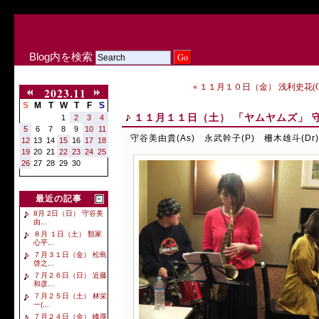
Blog内を検索
« １１月１０日（金） 浅利史花(G
2023.11
S
M
T
W
T
F
S
１１月１１日（土） 「ヤムヤムズ」 守谷
1
2
3
4
5
6
7
8
9
10
11
守谷美由貴(As) 永武幹子(P) 柵木雄斗(Dr)
12
13
14
15
16
17
18
19
20
21
22
23
24
25
26
27
28
29
30
最近の記事
8月 2日（日） 守谷美
由...
８月 １日（土） 類家
心平...
７月３１日（金） 松島
啓之...
７月２６日（日） 近藤
和彦...
７月２５日（土） 林栄
一(...
７月２４日（金） 峰厚