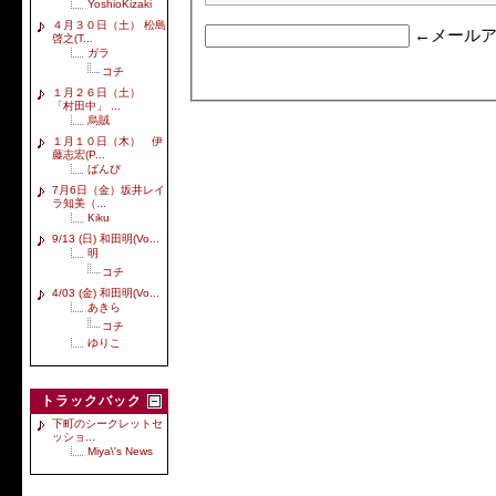
YoshioKizaki
４月３０日（土） 松島
←メールア
啓之(T...
ガラ
コチ
１月２６日（土）
「村田中」 ...
烏賊
１月１０日（木） 伊
藤志宏(P...
ばんび
7月6日（金）坂井レイ
ラ知美（...
Kiku
9/13 (日) 和田明(Vo...
明
コチ
4/03 (金) 和田明(Vo...
あきら
コチ
ゆりこ
トラックバック
下町のシークレットセ
ッショ...
Miya\'s News