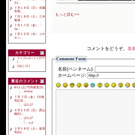
介(...
７月１９日（日） 佐藤
芳明...
もっと読む>>
７月１８日（土） 三木
俊雄...
７月１７日（金） 「
Ja...
７月１５日（水） コチ
セッ...
コメントをどうぞ。
名
カテゴリー
Comment Form
ライブレポート [ 3777
]
日記 [ 12 ]
名前(ペンネーム):
ホームページ:
最近のコメント
6/11 (土) 竹内亜里沙(...
victory
７月 ７日（金） CD発
売記念...
ばんび
６月２５日（日） 西山
瞳(P)...
ばんび
コチ
２月１８日（土） 荻原
亮(G)...